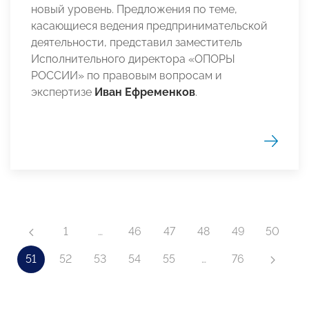
новый уровень. Предложения по теме,
касающиеся ведения предпринимательской
деятельности, представил заместитель
Исполнительного директора «ОПОРЫ
РОССИИ» по правовым вопросам и
экспертизе
Иван Ефременков
.
1
…
46
47
48
49
50
51
52
53
54
55
…
76