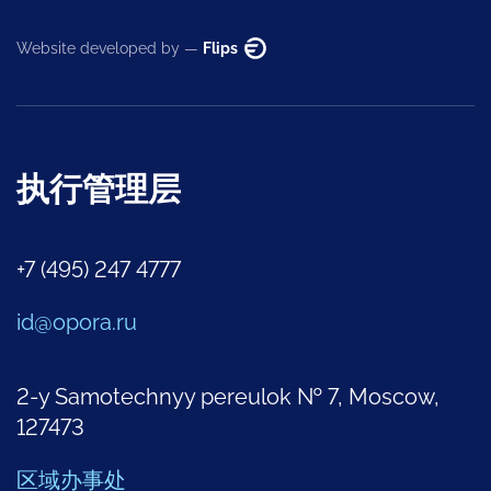
Website developed by —
Flips
执行管理层
+7 (495) 247 4777
id@opora.ru
2-y Samotechnyy pereulok № 7, Moscow,
127473
区域办事处