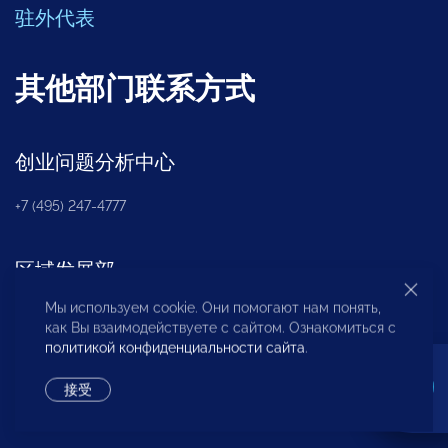
驻外代表
其他部门联系方式
创业问题分析中心
+7 (495) 247-4777
区域发展部
Мы используем cookie. Они помогают нам понять,
+7 (495) 247-4777 (доб. 116, 117, 132)
как Вы взаимодействуете с сайтом. Ознакомиться с
политикой конфиденциальности сайта
.
非营利性合伙机构
«
OPORA
»
接受
+7 (495) 247-4777 (доб. 124)