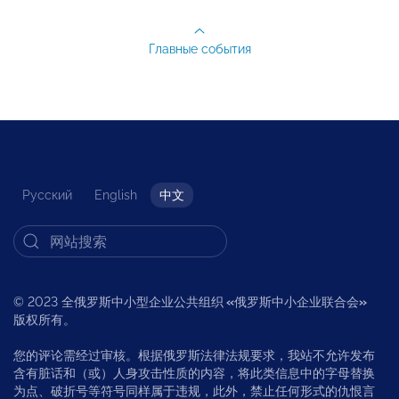
Главные события
Русский
English
中文
© 2023 全俄罗斯中小型企业公共组织
«
俄罗斯中小企业联合会
»
版权所有。
您的评论需经过审核。根据俄罗斯法律法规要求，我站不允许发布
含有脏话和（或）人身攻击性质的内容，将此类信息中的字母替换
为点、破折号等符号同样属于违规，此外，禁止任何形式的仇恨言