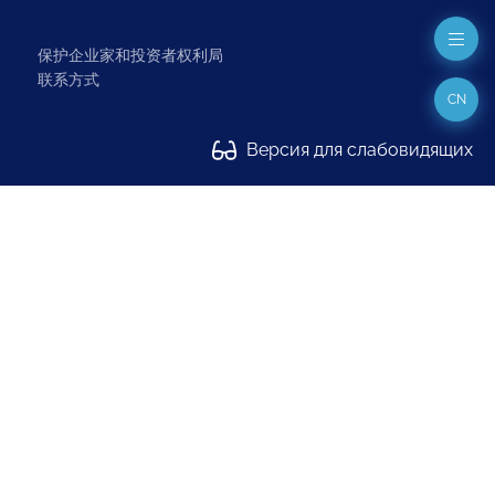
保护企业家和投资者权利局
联系方式
CN
Версия для слабовидящих