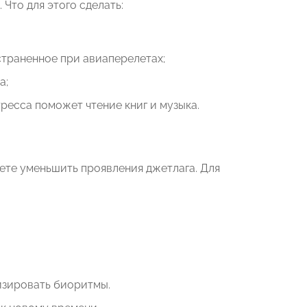
Что для этого сделать:
траненное при авиаперелетах;
а;
ресса поможет чтение книг и музыка.
жете уменьшить проявления джетлага. Для
изировать биоритмы.