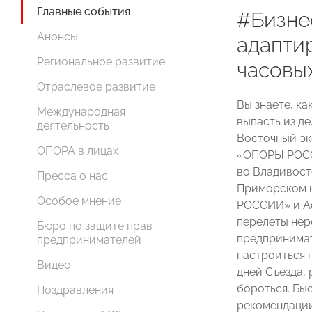
Главные события
#Бизне
Анонсы
адапти
Региональное развитие
часовы
Отраслевое развитие
Вы знаете, ка
Международная
выпасть из д
деятельность
Восточный эк
ОПОРА в лицах
«ОПОРЫ РОСС
во Владивосто
Пресса о нас
Приморском 
Особое мнение
РОССИИ» и А
перелеты нер
Бюро по защите прав
предпринимат
предпринимателей
настроиться 
Видео
дней Съезда, 
бороться. Бы
Поздравления
рекомендации