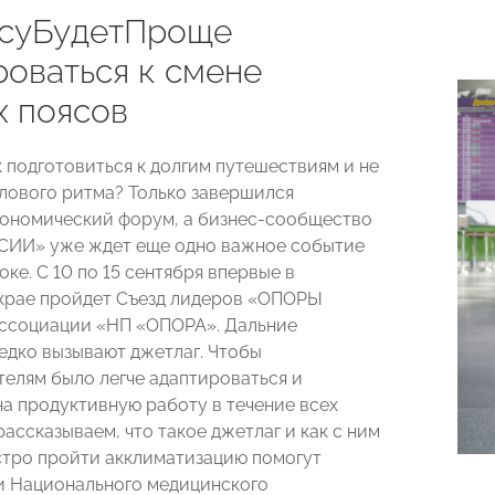
суБудетПроще
роваться к смене
х поясов
к подготовиться к долгим путешествиям и не
елового ритма? Только завершился
ономический форум, а бизнес-сообщество
ИИ» уже ждет еще одно важное событие
ке. С 10 по 15 сентября впервые в
крае пройдет Съезд лидеров «ОПОРЫ
ссоциации «НП «ОПОРА». Дальние
едко вызывают джетлаг. Чтобы
елям было легче адаптироваться и
на продуктивную работу в течение всех
рассказываем, что такое джетлаг и как с ним
стро пройти акклиматизацию помогут
 Национального медицинского