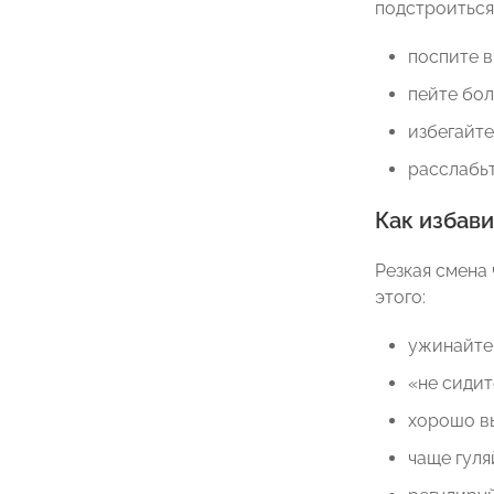
подстроиться 
поспите в
пейте бо
избегайте
расслабьт
Как избави
Резкая смена
этого:
ужинайте 
«не сидит
хорошо вы
чаще гуля