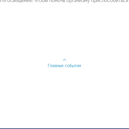
те освещение, чтобы помочь организму приспособиться 
Главные события