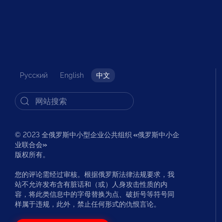
Русский
English
中文
© 2023 全俄罗斯中小型企业公共组织
«
俄罗斯中小企
业联合会
»
版权所有。
您的评论需经过审核。根据俄罗斯法律法规要求，我
站不允许发布含有脏话和（或）人身攻击性质的内
容，将此类信息中的字母替换为点、破折号等符号同
样属于违规，此外，禁止任何形式的仇恨言论。