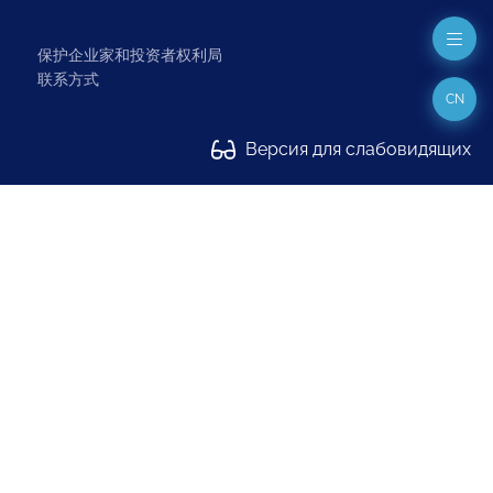
保护企业家和投资者权利局
联系方式
CN
Версия для слабовидящих