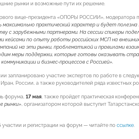
ешние рынки и возможные пути их решение.
рвого вице-президента «ОПОРЫ РОССИИ», модератора пр
 максимально практический характер и будет полезна 
ву с зарубежными партнерами. На сессии спикеры поде
и кейсами по опыту работы российских МСП на внешни
омпаний на эти рынки, проблематикой и правилами вза
судим меры поддержки, которые готовы оказывать стр
коммуникации и бизнес-процессов с Россией».
сии
запланировано участие экспертов по работе в следую
 Иран, России, а также руководителей ряда известных р
нь форума,
17 мая
, также пройдет практическая конфере
е рынки»
, организатором которой выступит Татарстанс
 участии и регистрации на форум — читайте по
ссылке
.