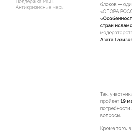
Поддержка МСП.
блоков — оди
Антикризисные меры
«ОПОРА РОСС
«Особенност
стран ислам
модераторств
Азата Газизо
Так, участни
пройдет
19 м
потребности 
вопросы.
Кроме того, 