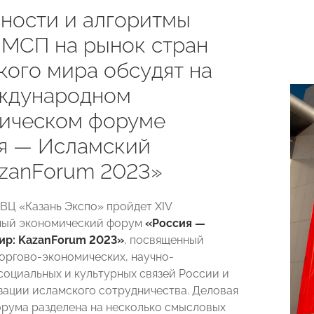
ности и алгоритмы
 МСП на рынок стран
кого мира обсудят на
ждународном
ическом форуме
я — Исламский
azanForum 2023»
ВЦ «Казань Экспо» пройдет ХIV
ый экономический форум
«
Россия
—
ир
:
KazanForum 2023»
, посвященный
оргово-экономических, научно-
 социальных и культурных связей России и
зации исламского сотрудничества. Деловая
рума разделена на несколько смысловых