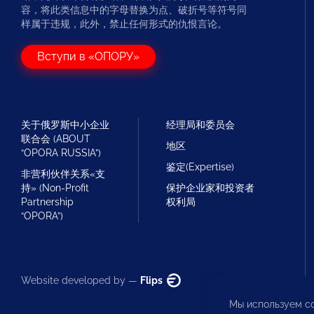
容，将此类信息中的字母替换为点、破折号等符号同
样属于违规，此外，禁止任何形式的仇恨言论。
Вступи в «ОПОРУ»
关于俄罗斯中小企业
经理局和委员会
联合会 (ABOUT
地区
“OPORA RUSSIA”)
鉴定(Expertise)
非营利伙伴关系«支
持» (Non-Profit
保护企业家和投资者
Partnership
权利局
“OPORA”)
Website developed by —
Flips
Мы используем co