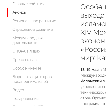
Главные события
Особен
Анонсы
выхода
Региональное развитие
исламс
Отраслевое развитие
ХIV Ме
Международная
эконом
деятельность
«Росси
ОПОРА в лицах
мир: K
Пресса о нас
Особое мнение
18-19 мая
в М
Международн
Бюро по защите прав
Исламский м
предпринимателей
укреплению т
Видео
технических,
стран Органи
Поздравления
программа фо