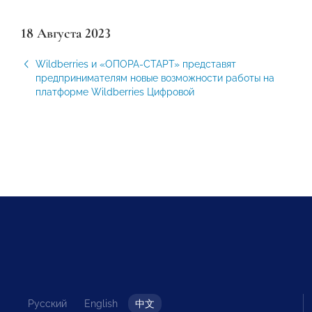
18 Августа 2023
Wildberries и «ОПОРА-СТАРТ» представят
предпринимателям новые возможности работы на
платформе Wildberries Цифровой
Русский
English
中文