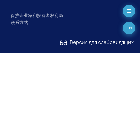
保护企业家和投资者权利局
联系方式
CN
Версия для слабовидящих