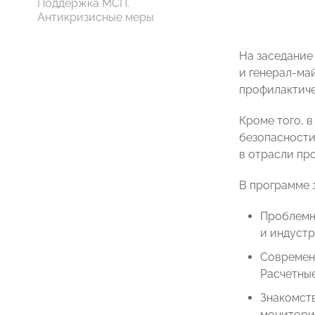
Поддержка МСП.
Антикризисные меры
На заседание
и генерал-ма
профилактиче
Кроме того, 
безопасности
в отрасли пр
В программе 
Проблемн
и индуст
Современ
Расчетны
Знакомст
монитори