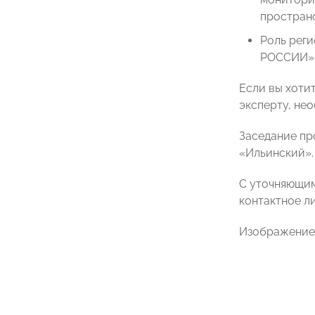
пространс
Роль рег
РОССИИ»
Если вы хоти
эксперту, не
Заседание про
«Ильинский».
С уточняющим
контактное л
Изображение