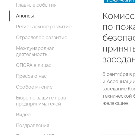
ПОЖАРНАЯ И Т
Главные события
Комис
Анонсы
по пож
Региональное развитие
безопа
Отраслевое развитие
принят
Международная
деятельность
заседа
ОПОРА в лицах
6 сентября в
Пресса о нас
и Ассоциации
Особое мнение
заседание К
технической 
Бюро по защите прав
желающие.
предпринимателей
Видео
Поздравления