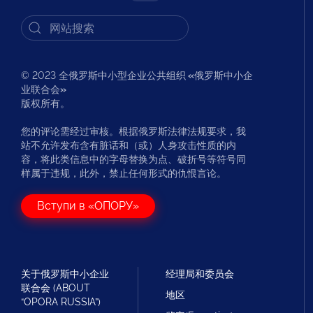
© 2023 全俄罗斯中小型企业公共组织
«
俄罗斯中小企
业联合会
»
版权所有。
您的评论需经过审核。根据俄罗斯法律法规要求，我
站不允许发布含有脏话和（或）人身攻击性质的内
容，将此类信息中的字母替换为点、破折号等符号同
样属于违规，此外，禁止任何形式的仇恨言论。
Вступи в «ОПОРУ»
关于俄罗斯中小企业
经理局和委员会
联合会 (ABOUT
地区
“OPORA RUSSIA”)