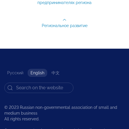
предпринимателях региона
Региональное развитие
Русский
English
中文
© 2023 Russian non-governmental association of small and
medium business
All rights reserved.