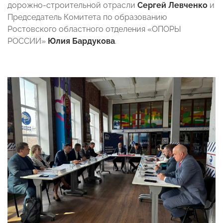
дорожно-строительной отрасли
Сергей Левченко
и
Председатель Комитета по образованию
Ростовского областного отделения «ОПОРЫ
РОССИИ»
Юлия Бардукова
.