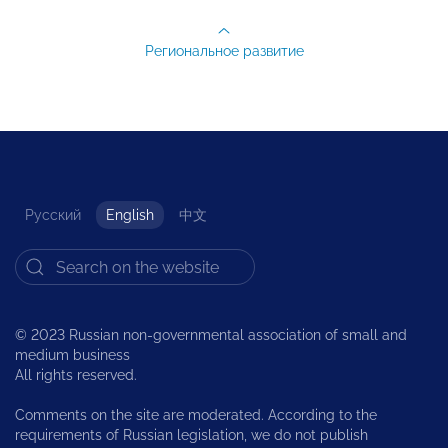
Региональное развитие
Русский
English
中文
© 2023 Russian non-governmental association of small and
medium business
All rights reserved.
Comments on the site are moderated. According to the
requirements of Russian legislation, we do not publish