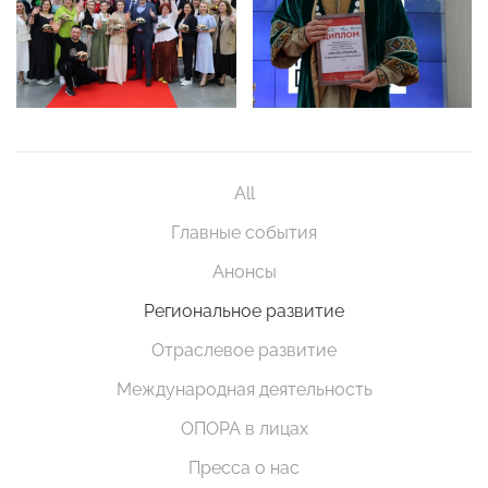
All
Главные события
Анонсы
Региональное развитие
Отраслевое развитие
Международная деятельность
ОПОРА в лицах
Пресса о нас