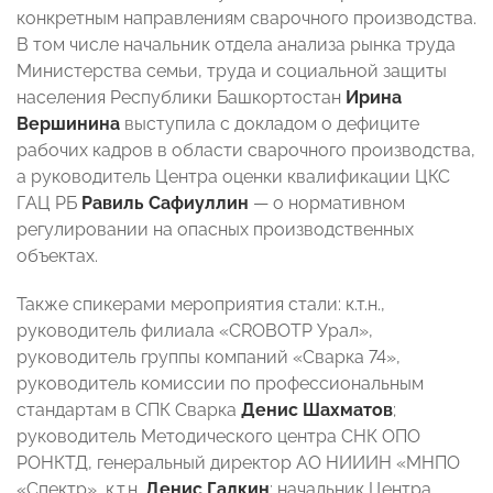
конкретным направлениям сварочного производства.
В том числе начальник отдела анализа рынка труда
Министерства семьи, труда и социальной защиты
населения Республики Башкортостан
Ирина
Вершинина
выступила с докладом о дефиците
рабочих кадров в области сварочного производства,
а руководитель Центра оценки квалификации ЦКС
ГАЦ РБ
Равиль Сафиуллин
— о нормативном
регулировании на опасных производственных
объектах.
Также спикерами мероприятия стали: к.т.н.,
руководитель филиала «CROBOTP Урал»,
руководитель группы компаний «Сварка 74»,
руководитель комиссии по профессиональным
стандартам в СПК Сварка
Денис Шахматов
;
руководитель Методического центра СНК ОПО
РОНКТД, генеральный директор АО НИИИН «МНПО
«Спектр», к.т.н.
Денис Галкин
; начальник Центра