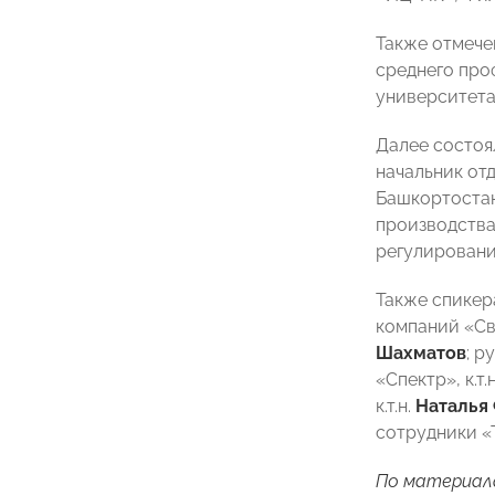
Также отмече
среднего про
университета
Далее состоя
начальник от
Башкортоста
производства
регулировани
Также спикер
компаний «Св
Шахматов
; 
«Спектр», к.т.
к.т.н.
Наталья
сотрудники «
По материал