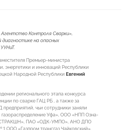
 Агентство Контроля Сварки»,
 диагностике на опасных
УУНиТ.
аместителя Премьер-министра
, энергетики и инноваций Республики
ецкой Народной Республики
Евгений
едении регионального этапа конкурса
ии по сварке ГАЦ РБ , а также за
 предприятий, чьи сотрудники заняли
м газораспределение Уфа», ООО «НПП Озна-
НСТРАКШН», ПАО «ОДК-УМПО», АНО ДПО
1 ООО «Газпром трансгаз Чайковский».