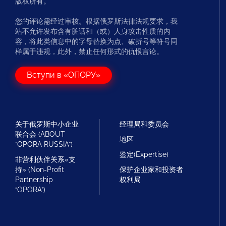
版权所有。
您的评论需经过审核。根据俄罗斯法律法规要求，我
站不允许发布含有脏话和（或）人身攻击性质的内
容，将此类信息中的字母替换为点、破折号等符号同
样属于违规，此外，禁止任何形式的仇恨言论。
Вступи в «ОПОРУ»
关于俄罗斯中小企业
经理局和委员会
联合会 (ABOUT
地区
“OPORA RUSSIA”)
鉴定(Expertise)
非营利伙伴关系«支
持» (Non-Profit
保护企业家和投资者
Partnership
权利局
“OPORA”)