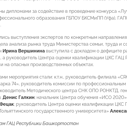
ны дипломами за содействие в проведение конкурса «Л
фессионального образования ГБПОУ БКСМиПП (Уфа), ГАП
.
лись выступления экспертов по конкретным направления
дела анализа рынка труда Министерства семьи, труда и 
н
Ирина Вершинина
выступила с докладом о дефиците р
, а руководитель Центра оценки квалификации ЦКС ГАЦ
и на опасных производственных объектах.
ами мероприятия стали: к.т.н., руководитель филиала «C
арка 74», руководитель комиссии по профессиональным
руководитель Методического центра СНК ОПО РОНКТД, 
н.
Денис Галкин
; начальник Центра обучения «ИСО 2020»
 Фецак
; руководитель Центра оценки квалификации ЦКС 
Тольяттинского государственного университета»
Алекса
ам ГАЦ Республики Башкортостан