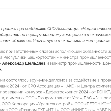
 прошло при поддержке СРО Ассоциация «Национальное
 общества по неразрушающему контролю и технической
енных объектах, Института технологии и материалов 
ию приветственным словом исполняющий обязанности з
а Республики Башкортостан – министра промышленности
н
Александр Шельдяев
и министр промышленности Дон
о
.
ции состоялось вручение дипломов за содействие в пров
щик 2024» от СРО Ассоциация «НАКС» и Центра компетенц
 проведении конкурса «Дефектоскопист 2024» от РОНКТД
та, а именно: ООО «Газпром трансгаз Уфа», ПАО «Газпро
, ООО Корпорация «Уралтехнострой», ООО «ПЕТОН КО
иал ООО «Газпром ПХГ «ИТЦ», ООО «НИИПГаза», УАВР № 