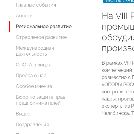
РЕСПУБЛИКА 
Главные события
На VIII
Анонсы
промыш
Региональное развитие
обсуди
Отраслевое развитие
произв
Международная
деятельность
В рамках VII
ОПОРА в лицах
компетенций 
Пресса о нас
совместно с 
«ОПОРЫ РОСС
Особое мнение
контроль в Р
Бюро по защите прав
кадры, произ
предпринимателей
эксперты из 
Челябинска, Т
Видео
Поздравления