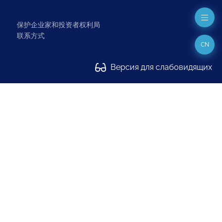
保护企业家和投资者权利局
联系方式
CN
Версия для слабовидящих