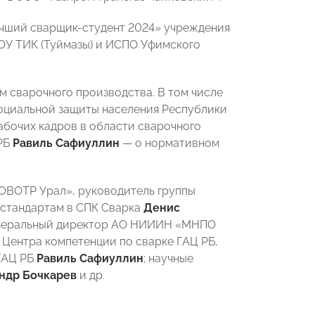
учший сварщик-студент 2024» учреждения
ОУ ТИК (Туймазы) и ИСПО Уфимского
м сварочного производства. В том числе
социальной защиты населения Республики
абочих кадров в области сварочного
 РБ
Равиль Сафиуллин
— о нормативном
ROBOTP Урал», руководитель группы
 стандартам в СПК Сварка
Денис
генеральный директор АО НИИИН «МНПО
 Центра компетенции по сварке ГАЦ РБ,
ГАЦ РБ
Равиль Сафиуллин
; научные
ндр Бочкарев
и др.