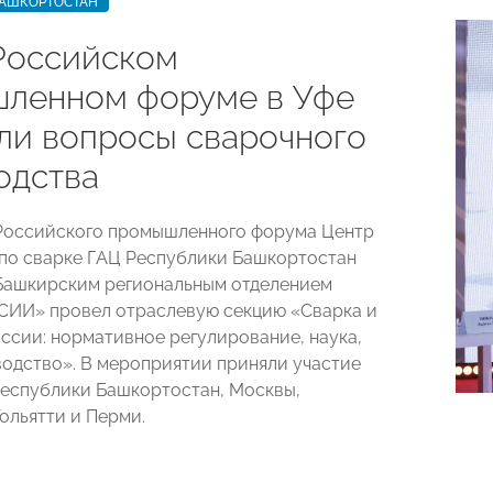
БАШКОРТОСТАН
 Российском
ленном форуме в Уфе
ли вопросы сварочного
одства
I Российского промышленного форума Центр
по сварке ГАЦ Республики Башкортостан
Башкирским региональным отделением
ИИ» провел отраслевую секцию «Сварка и
оссии: нормативное регулирование, наука,
водство». В мероприятии приняли участие
Республики Башкортостан, Москвы,
ольятти и Перми.