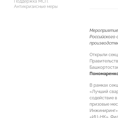
Поддержка МСП.
Антикризисные меры
Мероприятие
Российского
производств
Открыли секц
Правительств
Башкортоста
Пономаренк
В рамках сек
«Лучший свар
содействие в
призовые мес
Инжиниринг»
«ИЦ-НК», Фил