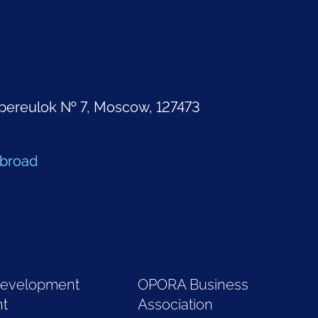
pereulok № 7, Moscow, 127473
Abroad
Development
OPORA Business
nt
Association