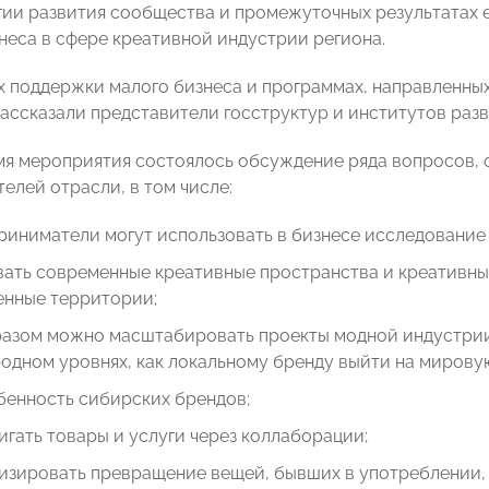
егии развития сообщества и промежуточных результатах 
неса в сфере креативной индустрии региона.
х поддержки малого бизнеса и программах, направленны
рассказали представители госструктур и институтов раз
мя мероприятия состоялось обсуждение ряда вопросов, 
елей отрасли, в том числе:
риниматели могут использовать в бизнесе исследование
вать современные креативные пространства и креативные
нные территории;
разом можно масштабировать проекты модной индустрии
дном уровнях, как локальному бренду выйти на мировую
бенность сибирских брендов;
игать товары и услуги через коллаборации;
изировать превращение вещей, бывших в употреблении, 