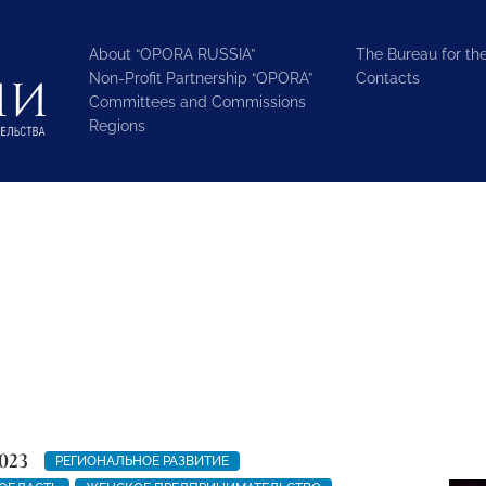
About “OPORA RUSSIA”
The Bureau for the
Non-Profit Partnership “OPORA”
Contacts
Committees and Commissions
Regions
023
РЕГИОНАЛЬНОЕ РАЗВИТИЕ