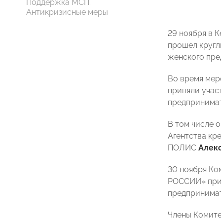
Поддержка МСП.
Антикризисные меры
29 ноября в 
прошел кругл
женского пре
Во время мер
приняли учас
предпринимат
В том числе 
Агентства кр
ПОЛИС
Алек
30 ноября Ко
РОССИИ» при 
предпринимат
Члены Комите