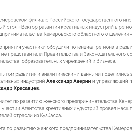
Кемеровском филиале Российского государственного инс
ый стол «Вектор развития креативных индустрий в реги
дпринимательства Кемеровского областного отделени
оприятия участники обсудили потенциал региона в разв
тие представители Правительства и Законодательного с
ельства, образовательных учреждений и бизнеса.
опытом развития и аналитическими данными поделились 
еативных индустрий
Александр Аверин
и управляющий п
сандр Красавцев
.
митет по развитию женского предпринимательства Кеме
участии Агентства креативных индустрий провел масшт
елей отрасли из Кузбасса.
та по развитию женского предпринимательства Кемер