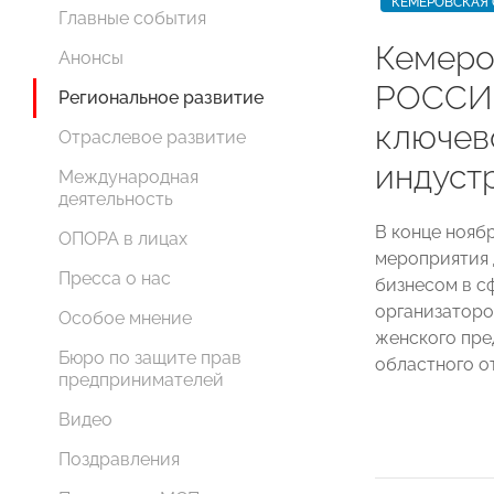
КЕМЕРОВСКАЯ 
Главные события
Кемеро
Анонсы
РОССИИ
Региональное развитие
ключев
Отраслевое развитие
индуст
Международная
деятельность
В конце нояб
ОПОРА в лицах
мероприятия 
Пресса о нас
бизнесом в с
организаторо
Особое мнение
женского пре
Бюро по защите прав
областного 
предпринимателей
Видео
Поздравления