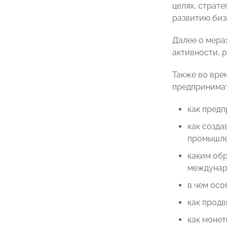
целях, страт
развитию биз
Далее о мера
активности, 
Также во вре
предпринимат
как предп
как созда
промышле
каким об
междунаро
в чем осо
как продв
как монет