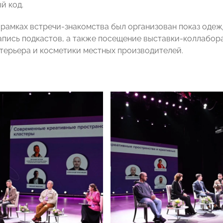
й код.
в рамках встречи-знакомства был организован показ оде
запись подкастов, а также посещение выставки-коллабор
терьера и косметики местных производителей.