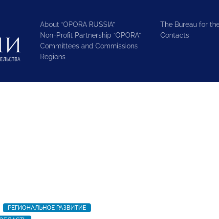
About “OPORA RUSSIA”
The Bureau for the
Non-Profit Partnership “OPORA”
Contacts
Committees and Commissions
Regions
РЕГИОНАЛЬНОЕ РАЗВИТИЕ