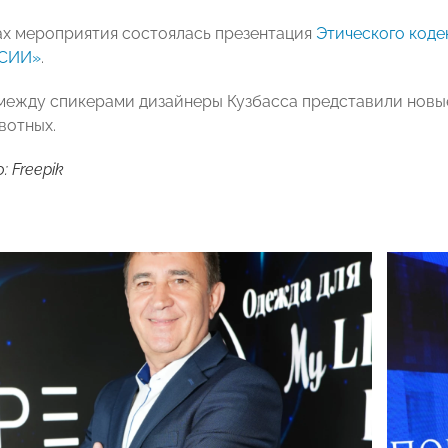
ах мероприятия состоялась презентация
Этического коде
СИИ»
.
между спикерами дизайнеры Кузбасса представили новые
вотных.
 Freepik