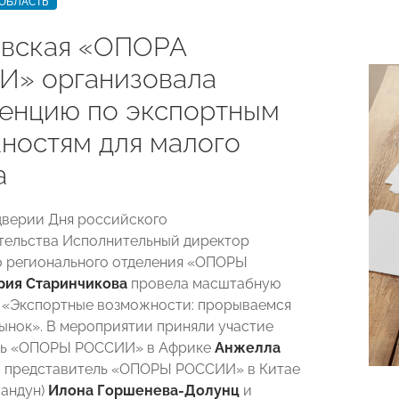
ОБЛАСТЬ
вская «ОПОРА
» организовала
енцию по экспортным
ностям для малого
а
ддверии Дня российского
тельства Исполнительный директор
 регионального отделения «ОПОРЫ
рия Старинчикова
провела масштабную
 «Экспортные возможности: прорываемся
ынок». В мероприятии приняли участие
ль «ОПОРЫ РОССИИ» в Африке
Анжелла
, представитель «ОПОРЫ РОССИИ» в Китае
уандун)
Илона Горшенева-Долунц
и