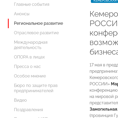
КЕМЕРОВСКАЯ 
Главные события
Кемеро
Анонсы
РОССИИ
Региональное развитие
конфер
Отраслевое развитие
возмож
Международная
деятельность
бизнес
ОПОРА в лицах
17 мая в пре
Пресса о нас
предпринима
Особое мнение
Кемеровского
РОССИИ»
Ма
Бюро по защите прав
конференцию
предпринимателей
на мировой р
Видео
представите
Замогильная
Поздравления
(провинция Г