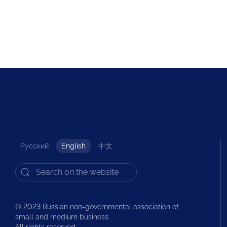
Русский
English
中文
© 2023 Russian non-governmental association of
small and medium business
All rights reserved.