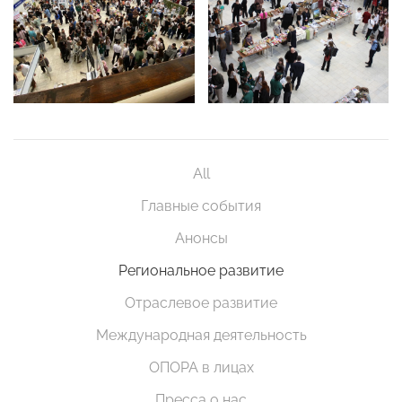
All
Главные события
Анонсы
Региональное развитие
Отраслевое развитие
Международная деятельность
ОПОРА в лицах
Пресса о нас