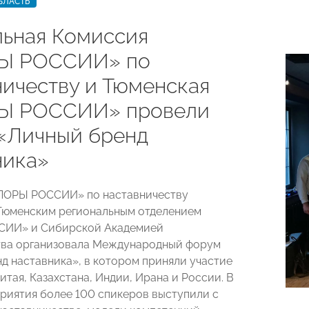
БЛАСТЬ
ьная Комиссия
Ы РОССИИ» по
ничеству и Тюменская
Ы РОССИИ» провели
«Личный бренд
ника»
ПОРЫ РОССИИ» по наставничеству
Тюменским региональным отделением
ИИ» и Сибирской Академией
тва организовала Международный форум
д наставника», в котором приняли участие
итая, Казахстана, Индии, Ирана и России. В
риятия более 100 спикеров выступили с