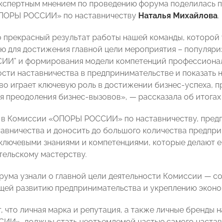
экспертным мнением по проведению форума поделилась 
ПОРЫ РОССИИ» по наставничеству
Наталья Михайлова
.
 прекрасный результат работы нашей команды, которой 
ию для достижения главной цели мероприятия – популяр
И” и формирования модели компетенций профессиональ
ости наставничества в предпринимательстве и показать 
во играет ключевую роль в достижении бизнес-успеха, 
я преодоления бизнес-вызовов», — рассказала об итога
 в Комиссии «ОПОРЫ РОССИИ» по наставничеству, пред
тавничества и доносить до большого количества предприн
лючевыми знаниями и компетенциями, которые делают е
ельскому мастерству.
рума узнали о главной цели деятельности Комиссии — с
ей развитию предпринимательства и укреплению эконом
т, что личная марка и репутация, а также личные бренды
И», должны стать неотъемлемой частью самого наставн