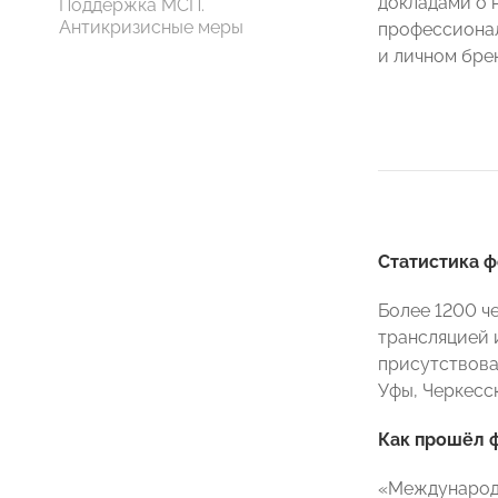
докладами о 
Поддержка МСП.
Антикризисные меры
профессионал
и личном бре
Статистика 
Более 1200 ч
трансляцией 
присутствова
Уфы, Черкесс
Как прошёл 
«Международн