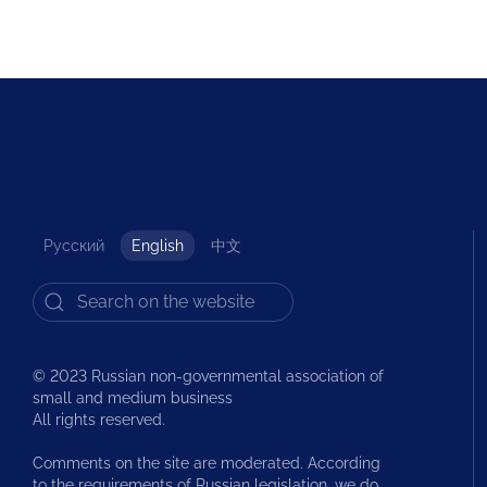
Русский
English
中文
© 2023 Russian non-governmental association of
small and medium business
All rights reserved.
Comments on the site are moderated. According
to the requirements of Russian legislation, we do