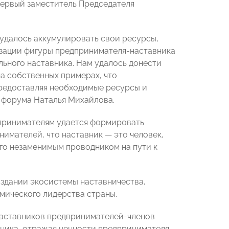
первый заместитель Председателя
удалось аккумулировать свои ресурсы,
изации фигуры предпринимателя-наставника
ного наставника. Нам удалось донести
на собственных примерах, что
предоставляя необходимые ресурсы и
х форума Наталья Михайлова.
принимателям удается формировать
имателей, что наставник — это человек,
го незаменимым проводником на пути к
оздании экосистемы наставничества,
ического лидерства страны.
 наставников предпринимателей-членов
ика, отражая ценности предпринимателя,