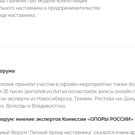
наставничестве, модели компетенций
ьного наставника в предпринимательстве
нде наставника.
форума
еловек приняли участие в офлайн-мероприятии; также бол
и 35 тысяч зрителей из Китая посмотрели запись онлайн
ли эксперты из Новосибирска, Тюмени, Ростова-на-Дону,
ка, Вологды и Владивостока.
форум: мнение экспертов Комиссии «ОПОРЫ РОССИИ» 
ый Форум “Личный бренд наставника” оказался очень яр