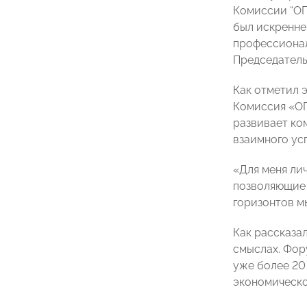
Комиссии “ОП
был искренне 
профессионал
Председатель
Как отметил 
Комиссия «ОП
развивает ко
взаимного усп
«Для меня ли
позволяющие 
горизонтов м
Как рассказал
смыслах. Фор
уже более 20
экономическо