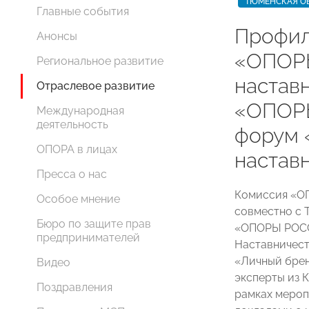
ТЮМЕНСКАЯ О
Главные события
Профил
Анонсы
«ОПОР
Региональное развитие
настав
Отраслевое развитие
«ОПОР
Международная
деятельность
форум 
ОПОРА в лицах
настав
Пресса о нас
Комиссия «О
Особое мнение
совместно с 
Бюро по защите прав
«ОПОРЫ РОСС
предпринимателей
Наставничес
«Личный брен
Видео
эксперты из К
Поздравления
рамках мероп