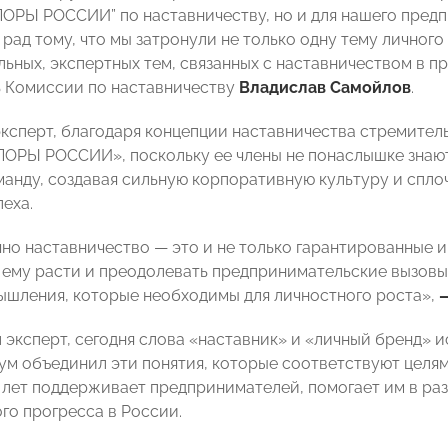
ОРЫ РОССИИ” по наставничеству, но и для нашего предп
рад тому, что мы затронули не только одну тему личного 
ьных, экспертных тем, связанных с наставничеством в п
 Комиссии по наставничеству
Владислав Самойлов
.
эксперт, благодаря концепции наставничества стремител
ОРЫ РОССИИ», поскольку ее члены не понаслышке знают,
манду, создавая сильную корпоративную культуру и спло
еха.
чно наставничество — это и не только гарантированные 
ему расти и преодолевать предпринимательские вызовы,
ышления, которые необходимы для личностного роста»,
 эксперт, сегодня слова «наставник» и «личный бренд» и
ум объединил эти понятия, которые соответствуют цел
 лет поддерживает предпринимателей, помогает им в ра
го прогресса в России.