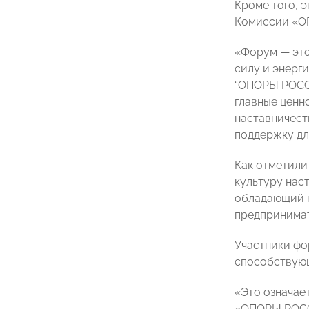
Кроме того, 
Комиссии «О
«Форум — это
силу и энерг
“ОПОРЫ РОССИ
главные ценн
наставничест
поддержку дл
Как отметили
культуру нас
обладающий к
предпринимат
Участники фо
способствующ
«Это означае
«ОПОРЫ РОССИ