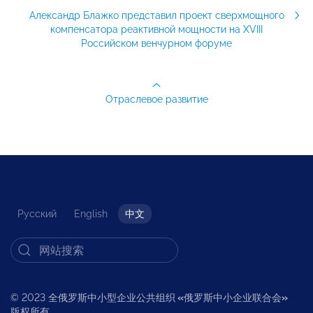
Александр Блажко представил проект сверхмощного
компенсатора реактивной мощности на XVIII
Российском венчурном форуме
Отраслевое развитие
Русский
English
中文
© 2023 全俄罗斯中小型企业公共组织
«
俄罗斯中小企业联合会
»
版权所有。