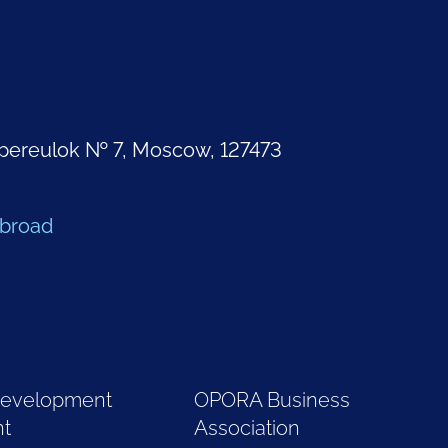
pereulok № 7, Moscow, 127473
Abroad
Development
OPORA Business
nt
Association