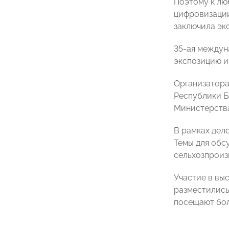
Поэтому к лю
цифровизации
заключила экс
35-ая между
экспозицию и 
Организатора
Республики Б
Министерства
В рамках дел
Темы для обс
сельхозпроиз
Участие в вы
разместились
посещают бол