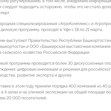
бому регулированию, в том числе, внедрению информац
 следует подходить осторожно, чтобы это не стало допо
перт.
народная специализированная «АгроКомплекс» и Агроп
деловую программу, проходят в Уфе с 18 по 21 марта.
ми выступают Правительство Республики Башкортостан,
ашкортостан и ООО «Башкирская выставочная компания»
 сельского хозяйства Российской Федерации.
овой программы проводится более 30 дискуссионных пло
уждения: цифровые инновации и решения для российског
водства, развитие экспорта и другие.
ставке в этом году приняли порядка 400 компаний из 40 
 в 4 залах и на уличной экспозиции на общей площади бо
ее 20 000 посетителей.