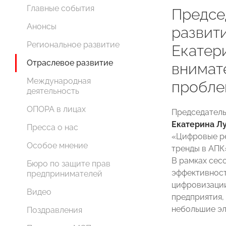
Главные события
Предсе
Анонсы
развит
Региональное развитие
Екатер
Отраслевое развитие
внимат
Международная
пробл
деятельность
ОПОРА в лицах
Председатель
Екатерина Л
Пресса о нас
«Цифровые ре
Особое мнение
тренды в АПК
В рамках сес
Бюро по защите прав
эффективност
предпринимателей
цифровизации
Видео
предприятия,
небольшие эл
Поздравления