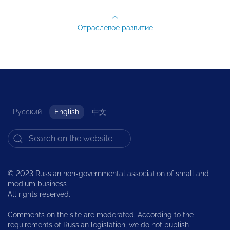
Отраслевое развитие
Русский
English
中文
© 2023 Russian non-governmental association of small and
medium business
All rights reserved.
Comments on the site are moderated. According to the
requirements of Russian legislation, we do not publish