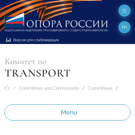
EN
Версия для слабовидящих
Комитет по
TRANSPORT
Committees and Commissions
Committees
Menu