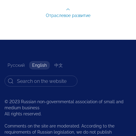
Отраслевое развитие
Русский
English
中文
© 2023 Russian non-governmental association of small and
medium business
All rights reserved.
Comments on the site are moderated. According to the
requirements of Russian legislation, we do not publish