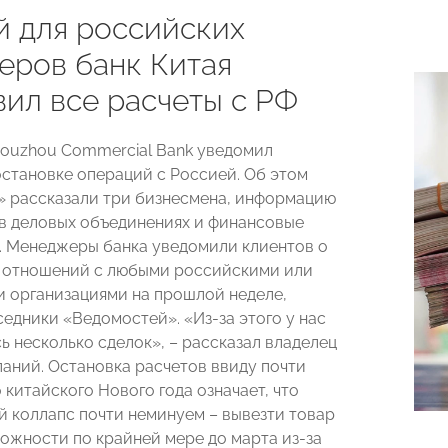
й для российских
еров банк Китая
вил все расчеты с РФ
ouzhou Commercial Bank уведомил
остановке операций с Россией. Об этом
 рассказали три бизнесмена, информацию
в деловых объединениях и финансовые
. Менеджеры банка уведомили клиентов о
 отношений с любыми российскими или
 организациями на прошлой неделе,
седники «Ведомостей». «Из-за этого у нас
ь несколько сделок», – рассказал владелец
паний. Остановка расчетов ввиду почти
китайского Нового года означает, что
й коллапс почти неминуем – вывезти товар
можности по крайней мере до марта из-за