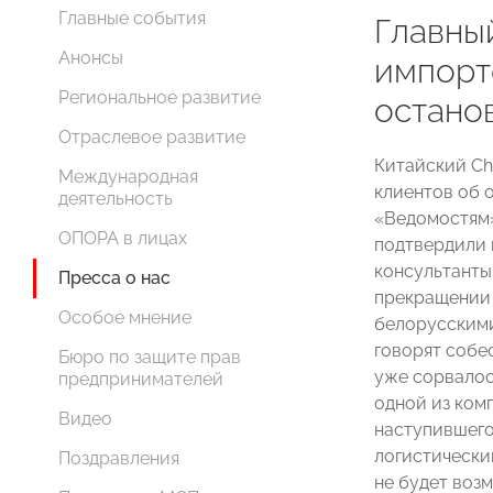
Главные события
Главны
Анонсы
импорт
Региональное развитие
остано
Отраслевое развитие
Китайский Ch
Международная
клиентов об 
деятельность
«Ведомостям»
ОПОРА в лицах
подтвердили 
консультанты
Пресса о нас
прекращении
Особое мнение
белорусскими
говорят собе
Бюро по защите прав
уже сорвалос
предпринимателей
одной из ком
Видео
наступившего 
логистически
Поздравления
не будет воз