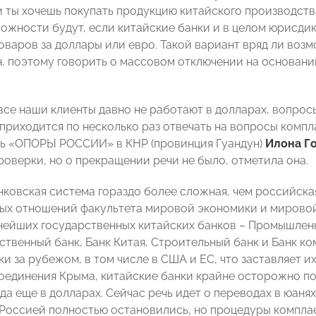
и ты хочешь покупать продукцию китайского производства
ложности будут, если китайские банки и в целом юрисдик
оваров за доллары или евро. Такой вариант вряд ли возм
, поэтому говорить о массовом отключении на основании
все наши клиенты давно не работают в долларах, вопро
приходится по несколько раз отвечать на вопросы компл
ь «ОПОРЫ РОССИИ» в КНР (провинция Гуандун)
Илона Г
роверки, но о прекращении речи не было, отметила она.
нковская система гораздо более сложная, чем российск
ых отношений факультета мировой экономики и миров
нейших государственных китайских банков – Промышленн
ственный банк, Банк Китая, Строительный банк и Банк к
и за рубежом, в том числе в США и ЕС, что заставляет и
исоединения Крыма, китайские банки крайне осторожно п
да еще в долларах. Сейчас речь идет о переводах в юанях,
 Россией полностью остановились, но процедуры компла