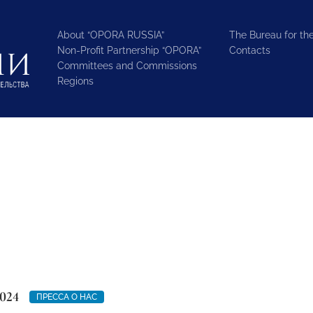
About “OPORA RUSSIA”
The Bureau for the
Non-Profit Partnership “OPORA”
Contacts
Committees and Commissions
Regions
024
ПРЕССА О НАС