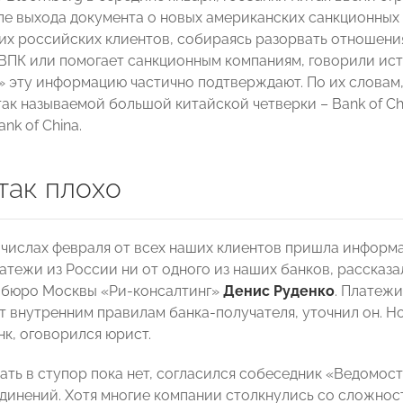
ле выхода документа о новых американских санкционных 
их российских клиентов, собираясь разорвать отношения
ВПК или помогает санкционным компаниям, говорили ис
 эту информацию частично подтверждают. По их словам
так называемой большой китайской четверки – Bank of China
nk of China.
так плохо
 числах февраля от всех наших клиентов пришла информа
атежи из России ни от одного из наших банков, рассказ
 бюро Москвы «Ри-консалтинг»
Денис Руденко
. Платеж
т внутренним правилам банка-получателя, уточнил он. Н
нк, оговорился юрист.
ать в ступор пока нет, согласился собеседник «Ведомост
динений. Хотя многие компании столкнулись со сложностя