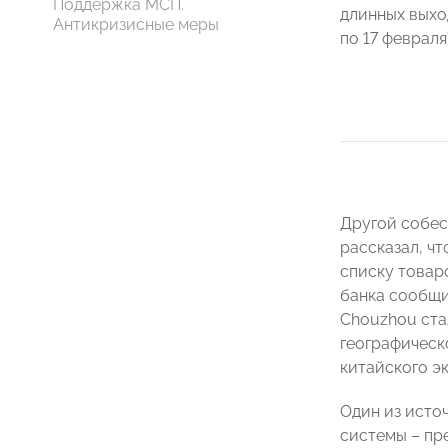
Поддержка МСП.
длинных выхо
Антикризисные меры
по 17 февраля)
Другой собес
рассказал, ч
списку товар
банка сообщи
Chouzhou ста
географическо
китайского э
Один из исто
системы – пр