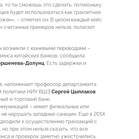
, то ты сможешь это сделать, потихоньку
ция будет использоваться как транзитная
ожен», – отметил он. В целом каждый кейс
 считанных примеров нельзя, полагает
сы возникли с юаневыми переводами –
аенса китайских банков, сообщила
оршенева-Долунц
. Есть задержки и
ая, напоминает профессор департамента
ой политики НИУ ВШЭ
Сергей Цыплаков
.
ый и торговый банк,
оммуникаций – имеет филиальные или
х не нарушать западные санкции. Еще в 2014
одходили к осуществлению транзакций с
 но при этом нельзя сказать, что все
енса и проверок заметно ужесточились.