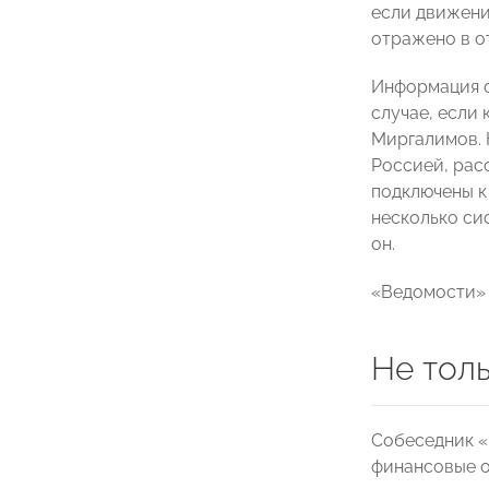
если движени
отражено в от
Информация о
случае, если
Миргалимов. 
Россией, рас
подключены к
несколько си
он.
«Ведомости» 
Не тол
Собеседник «
финансовые о