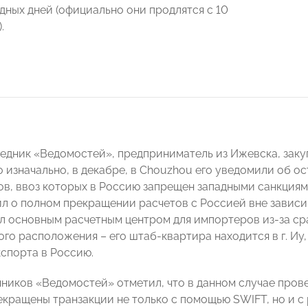
дных дней (официально они продлятся с 10
.
едник «Ведомостей», предприниматель из Ижевска, заку
то изначально, в декабре, в Chouzhou его уведомили об 
ов, ввоз которых в Россию запрещен западными санкциям
л о полном прекращении расчетов с Россией вне зависи
л основным расчетным центром для импортеров из-за ср
го расположения – его штаб-квартира находится в г. Иу,
кспорта в Россию.
чников «Ведомостей» отметил, что в данном случае пров
екращены транзакции не только с помощью SWIFT, но и с