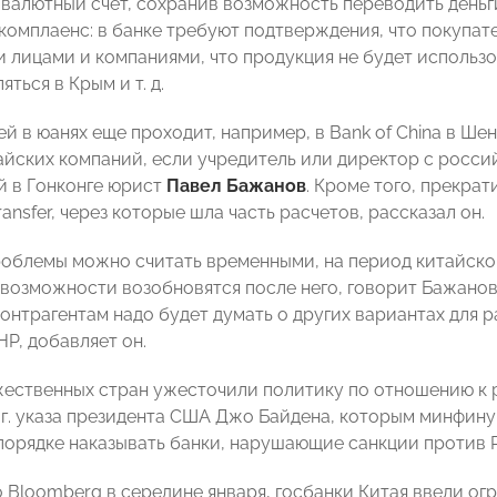
 валютный счет, сохранив возможность переводить деньги
комплаенс: в банке требуют подтверждения, что покупате
 лицами и компаниями, что продукция не будет использо
яться в Крым и т. д.
й в юанях еще проходит, например, в Bank of China в Ше
тайских компаний, если учредитель или директор с росс
 в Гонконге юрист
Павел Бажанов
. Кроме того, прекра
ransfer, через которые шла часть расчетов, рассказал он.
роблемы можно считать временными, на период китайског
 возможности возобновятся после него, говорит Бажанов
онтрагентам надо будет думать о других вариантах для 
Р, добавляет он.
жественных стран ужесточили политику по отношению к 
 г. указа президента США Джо Байдена, которым минфин
орядке наказывать банки, нарушающие санкции против 
 Bloomberg в середине января, госбанки Китая ввели о