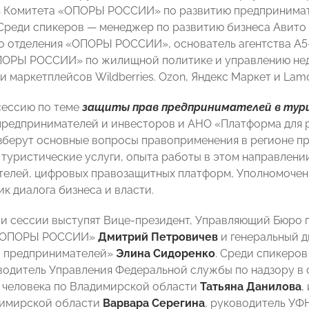
ь Комитета «ОПОРЫ РОССИИ» по развитию предпринимат
 Среди спикеров — менеджер по развитию бизнеса Авито
о отделения «ОПОРЫ РОССИИ», основатель агентства А5-
ПОРЫ РОССИИ» по жилищной политике и управлению н
и маркетплейсов Wildberries. Ozon, Яндекс Маркет и Lam
сессию по теме
защиты прав предпринимателей в тур
предпринимателей и инвесторов и АНО «Платформа для 
зберут основные вопросы правоприменения в регионе п
туристические услуги, опыта работы в этом направлен
елей, цифровых правозащитных платформ, Уполномоченн
к диалога бизнеса и власти.
 сессии выступят Вице-президент, Управляющий Бюро п
 «ОПОРЫ РОССИИ»
Дмитрий Петровичев
и генеральный д
 предпринимателей»
Элина Сидоренко
. Среди спикеро
оводитель Управления Федеральной службы по надзору в
 человека по Владимирской области
Татьяна Данилова
,
димирской области
Варвара Серегина
, руководитель У