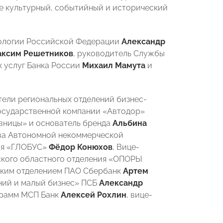
же культурный, событийный и исторический
кологии Российской Федерации
Александр
ксим Решетников
, руководитель Службы
 услуг Банка России
Михаил Мамута
и
тели региональных отделений бизнес-
осударственной компании «Автодор»
овницы» и основатель бренда
Альбина
ва Автономной некоммерческой
ния «ГЛОБУС»
Фёдор Конюхов
, Вице-
ского областного отделения «ОПОРЫ
ским отделением ПАО Сбербанк
Артем
дний и малый бизнес» ПСБ
Александр
грамм МСП Банк
Алексей Рохлин
, вице-