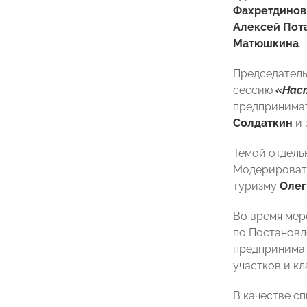
Фахретдинов
Алексей Пот
Матюшкина
.
Председател
сессию
«Нас
предпринимат
Солдаткин
и 
Темой отдель
Модерироват
туризму
Олег
Во время мер
по Постановл
предпринимат
участков и к
В качестве с