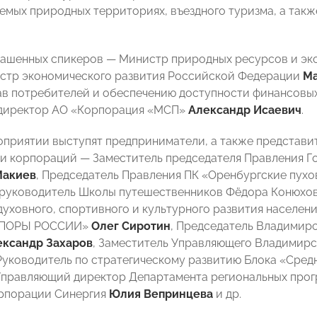
емых природных территориях, въездного туризма, а так
лашенных спикеров — Министр природных ресурсов и э
истр экономического развития Российской Федерации
Ма
ав потребителей и обеспечению доступности финансовых
 директор АО «Корпорация «МСП»
Александр Исаевич
.
оприятии выступят предприниматели, а также представи
и корпораций — Заместитель председателя Правления Г
Макиев
, Председатель Правления ПК «Оренбургские пух
 руководитель Школы путешественников Фёдора Конюхо
духовного, спортивного и культурного развития населе
«ОПОРЫ РОССИИ»
Олег Сиротин
, Председатель Владимир
ександр Захаров
, Заместитель Управляющего Владимир
 Руководитель по стратегическому развитию Блока «Сре
 Управляющий директор Департамента региональных про
орпорации Синергия
Юлия Вепринцева
и др.