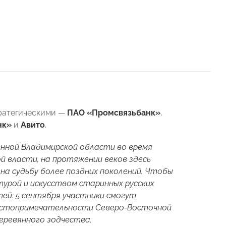
тратегическими —
ПАО «Промсвязьбанк»
,
нк»
и
Авито
.
енной Владимирской области во время
й власти, на протяжении веков здесь
на судьбу более поздних поколений. Чтобы
турой и искусством старинных русских
ей: 5 сентября участники смогут
достопримечательности Северо-Восточной
деревянного зодчества.