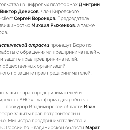
ельства на цифровых платформах
Дмитрий
Виктор Денисов
, член Кировского
client
Сергей Воронцов
, Председатель
едвижимостью
Михаил Рыженков
, а также
oda.
истической отрасли
проведут Бюро по
работы с обращениями предпринимателей».
ри защите прав предпринимателей,
ии общественных организаций
ого по защите прав предпринимателей,
о защите прав предпринимателей и
иректор АНО «Платформа для работы с
в — прокурор Владимирской области
Иван
 сфере защиты прав потребителей и
 и.о. Министра предпринимательства и
ФНС России по Владимирской области
Марат