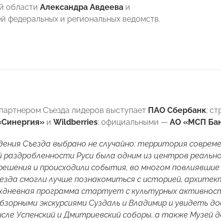
й области
Александра Авдеева
и
й федеральных и региональных ведомств.
партнером Съезда лидеров выступает
ПАО Сбербанк
; с
«Синергия»
и
Wildberries
; официальными —
АО «МСП Ба
ения Съезда выбрано не случайно: территория соврем
 раздробленности Руси была одним из центров реально
решения и происходили события, во многом повлиявшие 
езда смогли лучше познакомиться с историей, архитек
хдневная программа стартует с культурных активност
бзорными экскурсиями Суздаль и Владимир и увидеть 
числе Успенский и Дмитриевский соборы, а также Музей 