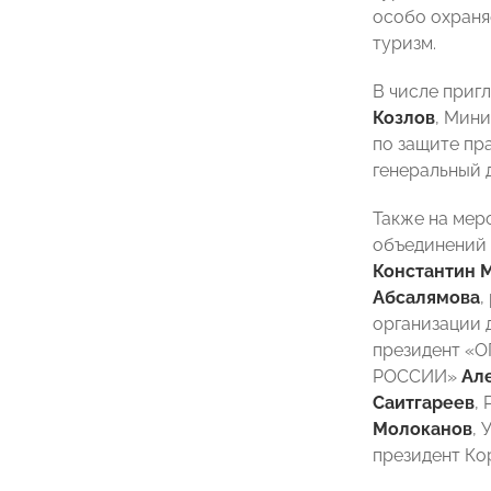
особо охраня
туризм.
В числе приг
Козлов
, Мин
по защите пр
генеральный
Также на мер
объединений 
Константин 
Абсалямова
,
организации 
президент 
РОССИИ»
Ал
Саитгареев
,
Молоканов
,
президент К