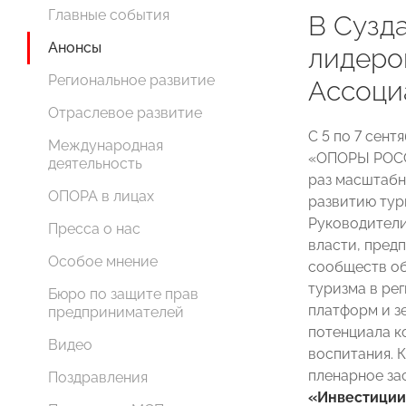
Главные события
В Сузд
Анонсы
лидер
Региональное развитие
Ассоци
Отраслевое развитие
С 5 по 7 сент
Международная
«ОПОРЫ РОСС
деятельность
раз масштабн
ОПОРА в лицах
развитию тур
Руководители
Пресса о нас
власти, пред
Особое мнение
сообществ об
туризма в ре
Бюро по защите прав
платформ и з
предпринимателей
потенциала к
Видео
воспитания. 
пленарное за
Поздравления
«Инвестиции