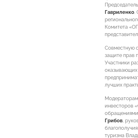
Председател
Гавриленко
.
региональног
Комитета «О
представител
Совместную 
защите прав 
Участники ра
оказывающих 
предпринимат
лучших практи
Модераторами
инвесторов
обращениями
Грибов
, рук
благополучия
туризма Вла