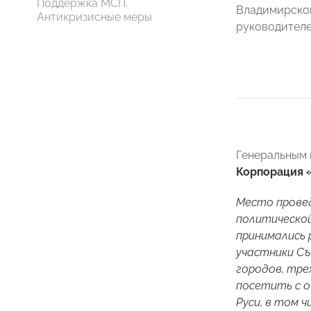
Поддержка МСП.
Владимирско
Антикризисные меры
руководителе
Генеральным 
Корпорация 
Место провед
политической
принимались 
участники Съ
городов, тре
посетить с о
Руси, в том 