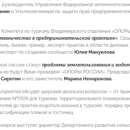
, руководитель Управления Федеральной антимонополь
анин
и Уполномоченный по защите прав предпринимател
ь Комитета по туризму Владимирского отделения «ОПО
тавничество в предпринимательской практике»
. Св
ель, бизнес-тренер, эксперт-практик в области деловых
эксперт по созданию сообществ
Юлия Мануилова
.
ной сессии станут
проблемы землепользования и водоп
ь ее будут Вице-президент «ОПОРЫ РОССИИ», Председ
 Сиротин
и его заместитель
Марина Ненарокова
.
оприятия обсудят широкий диапазон вопросов — от прак
ению №1509 для туризма, территориального планировани
елей до практик водопользования в туризме, порядка п
лассификации пляжей и гостиниц.
пикеров выступят директор Департамента развития сель