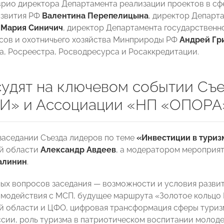
 врио директора Департамента реализации проектов в сф
звития РФ
Валентина Перепелицына
, директор Департ
Ф
Мария Синичич
, директор Департамента государственн
сов и охотничьего хозяйства Минприроды РФ
Андрей Гр
, Росреестра, Росводресурса и Росаккредитации.
судят на ключевом событии С
» и Ассоциации «НП «ОПОРА
заседании Съезда лидеров по теме
«Инвестиции в туриз
й области
Александр Авдеев
, а модератором меропри
алинин
.
ых вопросов заседания — возможности и условия развит
модействия с МСП, будущее маршрута «Золотое кольцо 
 области и ЦФО, цифровая трансформация сферы туризм
ссии, роль туризма в патриотическом воспитании молоде