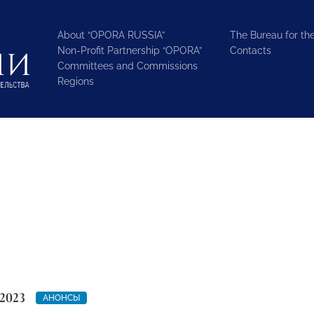
About “OPORA RUSSIA”
The Bureau for the
Non-Profit Partnership “OPORA”
Contacts
Committees and Commissions
Regions
2023
АНОНСЫ