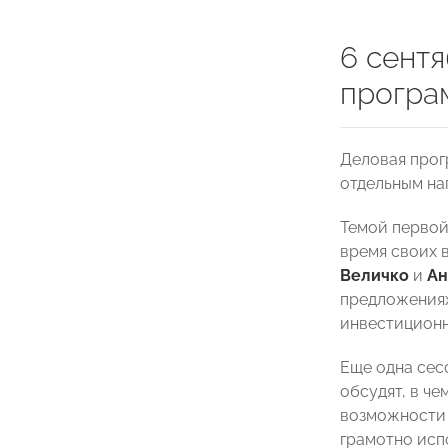
6 сент
програ
Деловая прог
отдельным на
Темой первой
время своих 
Величко
и
Ан
предложениях
инвестиционн
Еще одна сес
обсудят, в ч
возможности 
грамотно исп