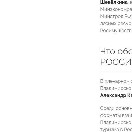
Шевёлкина
,
Минэкономра
Минстроя Р
лесных ресур
Росимущества
Что об
РОССИИ
В пленарном 
Владимирско
Александр К
Среди основн
форматы взаи
Владимирской
туризма в Ро