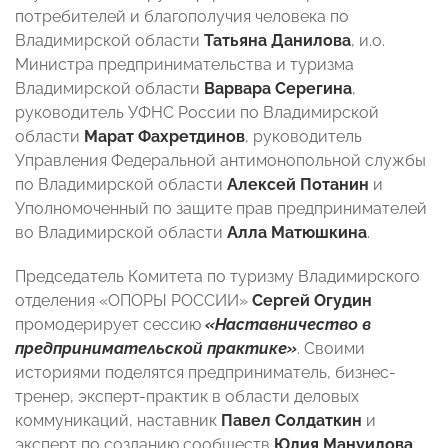
потребителей и благополучия человека по
Владимирской области
Татьяна Данилова
, и.о.
Министра предпринимательства и туризма
Владимирской области
Варвара Серегина
,
руководитель УФНС России по Владимирской
области
Марат Фахретдинов
, руководитель
Управления Федеральной антимонопольной службы
по Владимирской области
Алексей Потанин
и
Уполномоченный по защите прав предпринимателей
во Владимирской области
Алла Матюшкина
.
Председатель Комитета по туризму Владимирского
отделения «ОПОРЫ РОССИИ»
Сергей Огудин
промодерирует сессию
«Наставничество в
предпринимательской практике»
. Своими
историями поделятся предприниматель, бизнес-
тренер, эксперт-практик в области деловых
коммуникаций, наставник
Павел Солдаткин
и
эксперт по созданию сообществ
Юлия Мануилова
.