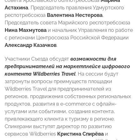
совета Ярославского облпотребсоюза
Марина
Астахина
, Председатель правления Удмуртского
респотребсоюза
Валентина Нестерова
,
Председатель совета Марийского респотребсоюза
Нина Махмутова
и начальник Управления по работе
с регионами Центросоюза Российской Федерации
Александр Казачков
.
Участники Съезда обсудят
возможности для
предпринимателей на маркетплейсе цифрового
контента Wildberries Travel
. На сессии будут
затронуты вопросы преимуществ площадки
Wildberries Travel для предпринимателей из
регионов, продвижения собственных региональных
продуктов, развития в e-commerce с офлайн-
услугами или событиями, создания контента,
привлекающего клиента к туризму в регионе.
Спикерами выступят директор по развитию
сервисов Wildberries
Кристина Спирёва
и