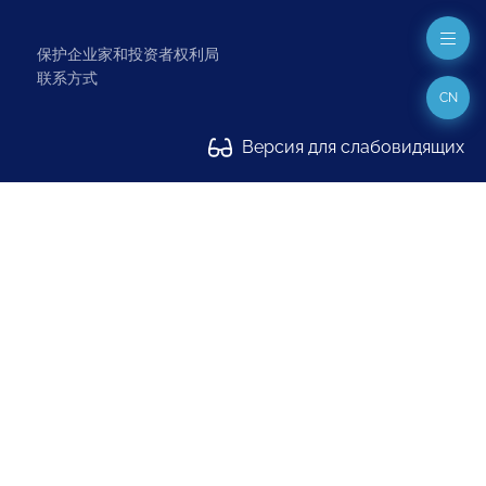
保护企业家和投资者权利局
联系方式
CN
Версия для слабовидящих