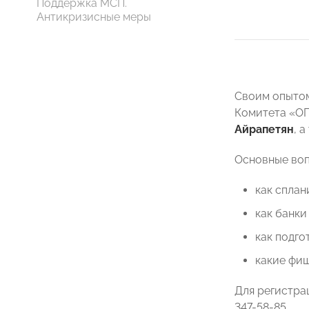
Поддержка МСП.
Антикризисные меры
Своим опытом
Комитета «О
Айрапетян
, 
Основные воп
как сплан
как банки
как подго
какие фиш
Для регистра
347-58-85.