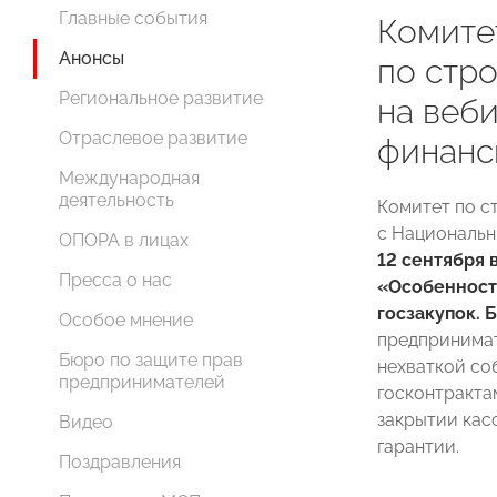
Главные события
Комит
Анонсы
по стр
Региональное развитие
на веб
Отраслевое развитие
финанс
Международная
деятельность
Комитет по 
с Националь
ОПОРА в лицах
12 сентября 
Пресса о нас
«Особенност
госзакупок. 
Особое мнение
предпринимат
Бюро по защите прав
нехваткой со
предпринимателей
госконтрактам
закрытии кас
Видео
гарантии.
Поздравления