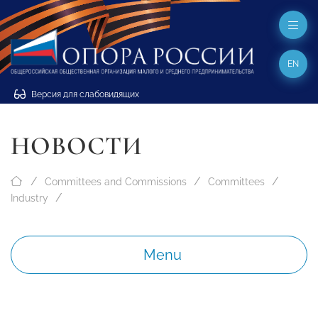
EN
Версия для слабовидящих
НОВОСТИ
Committees and Commissions
Committees
Industry
Menu