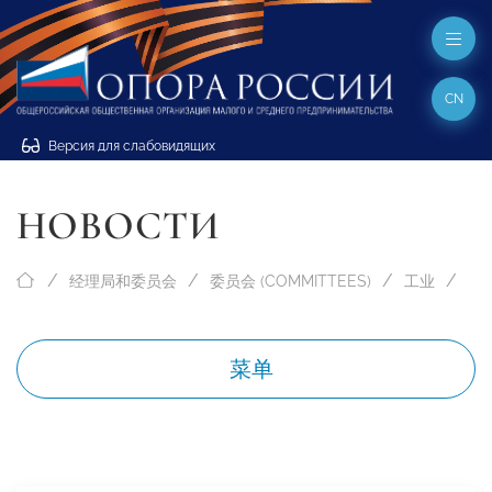
CN
Версия для слабовидящих
НОВОСТИ
经理局和委员会
委员会 (COMMITTEES)
工业
菜单