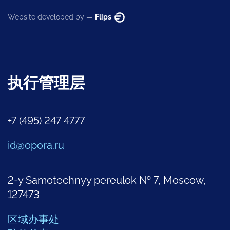
Website developed by —
Flips
执行管理层
+7 (495) 247 4777
id@opora.ru
2-y Samotechnyy pereulok № 7, Moscow,
127473
区域办事处