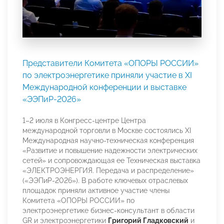
Представители Комитета «ОПОРЫ РОССИИ»
по электроэнергетике приняли участие в XI
Международной конференции и выставке
«ЭЭПиР-2026»
1–2 июля в Конгресс-центре Центра
международной торговли в Москве состоялись XI
Международная научно-техническая конференция
«Развитие и повышение надежности электрических
сетей» и сопровождающая ее Техническая выставка
«ЭЛЕКТРОЭНЕРГИЯ. Передача и распределение»
(«ЭЭПиР-2026»). В работе ключевых отраслевых
площадок приняли активное участие члены
Комитета «ОПОРЫ РОССИИ» по
электроэнергетике бизнес-консультант в области
GR и электроэнергетики
Григорий Гладковский
и