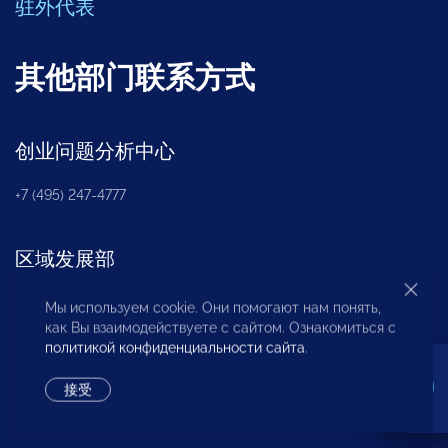
驻外代表
其他部门联系方式
创业问题分析中心
+7 (495) 247-4777
区域发展部
+7 (495) 247-4777 (доб. 116, 117, 132)
Мы используем cookie. Они помогают нам понять,
как Вы взаимодействуете с сайтом. Ознакомиться с
политикой конфиденциальности сайта
.
非营利性合伙机构
«
OPORA
»
接受
+7 (495) 247-4777 (доб. 124)