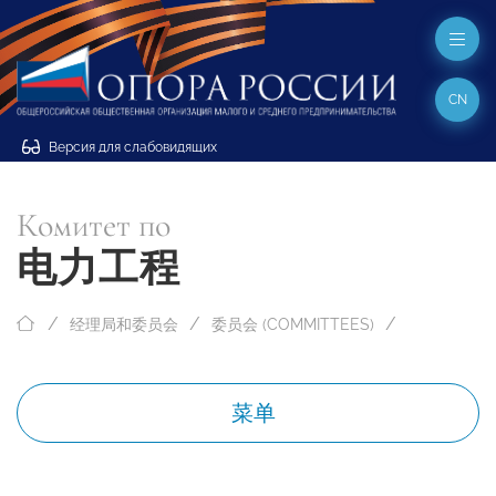
CN
Версия для слабовидящих
Комитет по
电力工程
经理局和委员会
委员会 (COMMITTEES)
菜单