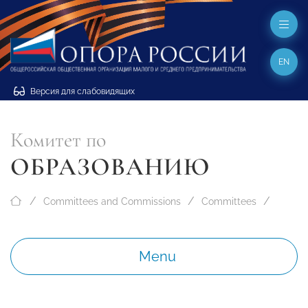
EN
Версия для слабовидящих
Комитет по
ОБРАЗОВАНИЮ
Committees and Commissions
Committees
Menu