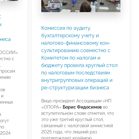
С
ы
Комиссия по аудиту,
бухгалтерскому учету и
неса
налогово-финансовому кон-
сультированию совместно с
РОССИИ»
Комитетом по налогам и
естно с
,
бюджету провела круглый стол
опросам
по налоговым последствиям
лению
внутригрупповых операций и
ре-структуризации бизнеса
ов
 и
Вице-президент Ассоциации «НП
ленных
«ОПОРА»
Борис Федосимов
во
вступительном слове отметил, что
и
это уже третий круглый стол,
огут
связанный с налоговой амнистией
по
2025 года, что лишний раз
-2024
подтверждает крайнюю