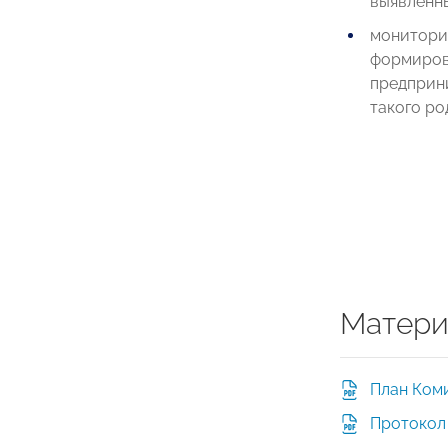
выявленны
мониторин
формиров
предприн
такого ро
Матери
План Коми