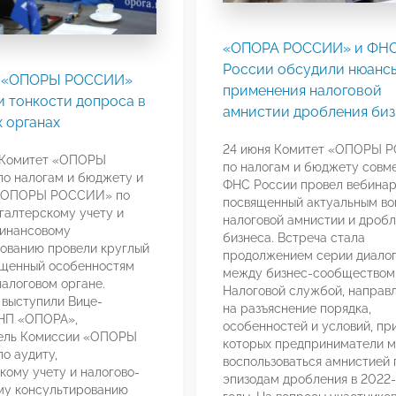
«ОПОРА РОССИИ» и ФН
России обсудили нюанс
ы «ОПОРЫ РОССИИ»
применения налоговой
и тонкости допроса в
амнистии дробления биз
 органах
24 июня Комитет «ОПОРЫ 
я Комитет «ОПОРЫ
по налогам и бюджету совм
о налогам и бюджету и
ФНС России провел вебинар
«ОПОРЫ РОССИИ» по
посвященный актуальным в
хгалтерскому учету и
налоговой амнистии и дроб
финансовому
бизнеса. Встреча стала
ованию провели круглый
продолжением серии диалог
ященный особенностям
между бизнес-сообществом
налоговом органе.
Налоговой службой, направ
выступили Вице-
на разъяснение порядка,
 НП «ОПОРА»,
особенностей и условий, пр
ель Комиссии «ОПОРЫ
которых предприниматели м
о аудиту,
воспользоваться амнистией 
кому учету и налогово-
эпизодам дробления в 2022
му консультированию