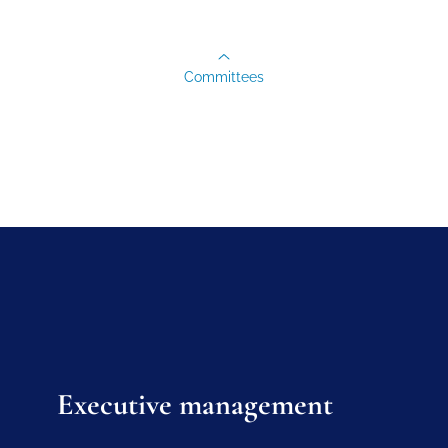
Committees
Executive management