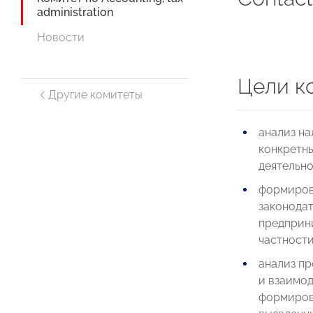
administration
Новости
Цели к
Другие комитеты
анализ на
конкретн
деятельно
формиров
законода
предприни
частности
анализ п
и взаимод
формиров