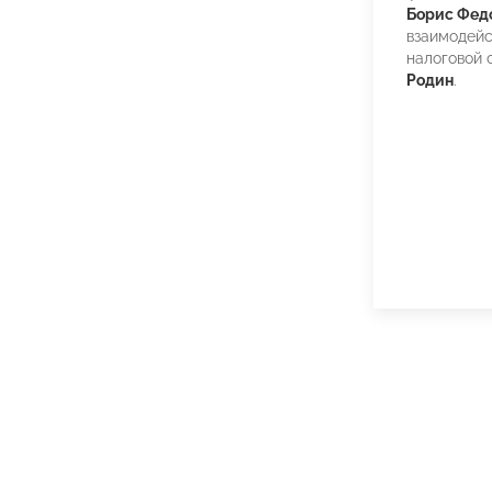
Борис Фед
взаимодей
налоговой
Родин
.