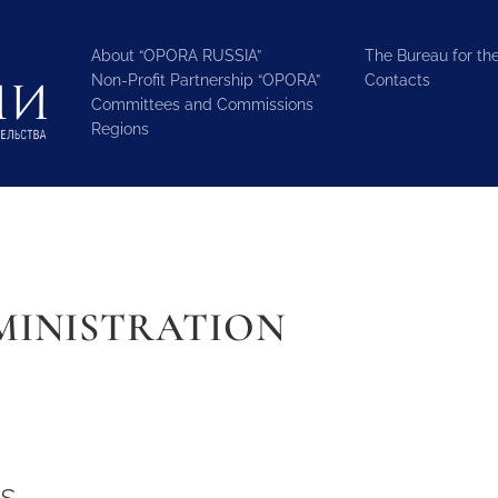
About “OPORA RUSSIA”
The Bureau for the
Non-Profit Partnership “OPORA”
Contacts
Committees and Commissions
Regions
MINISTRATION
s