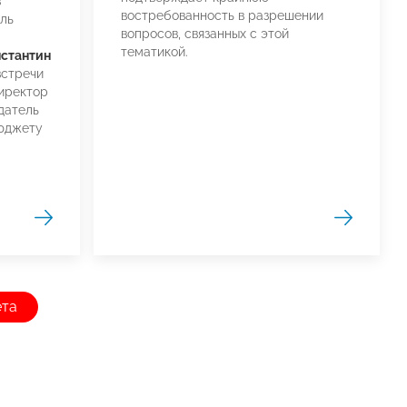
в
востребованность в разрешении
ль
вопросов, связанных с этой
тематикой.
стантин
встречи
иректор
атель
бюджету
ета