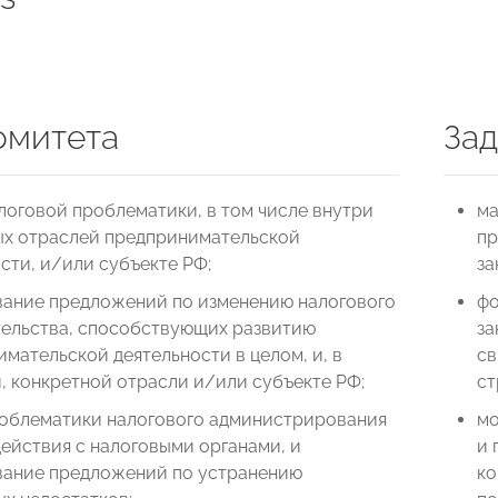
омитета
Зад
логовой проблематики, в том числе внутри
ма
ых отраслей предпринимательской
пр
сти, и/или субъекте РФ;
за
ание предложений по изменению налогового
фо
тельства, способствующих развитию
за
мательской деятельности в целом, и, в
св
, конкретной отрасли и/или субъекте РФ;
ст
роблематики налогового администрирования
мо
ействия с налоговыми органами, и
и 
ание предложений по устранению
ко