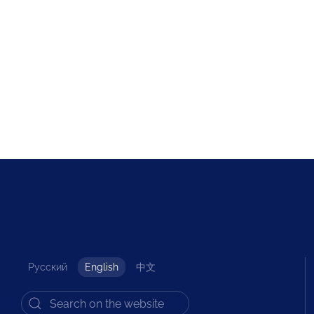
Русский
English
中文