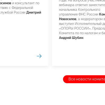
годы. На вопросы участнико
осимов
и консультант по
вебинара ответил заместите
ствию с Федеральной
начальника Контрольного
 службой России
Дмитрий
управления ФНС России
Кон
Новоселов
, а модератором 
выступил Исполнительный д
«ОПОРЫ РОССИИ», Председ
Комитета по по налогам и 
Андрей Шубин
.
Все новости комит