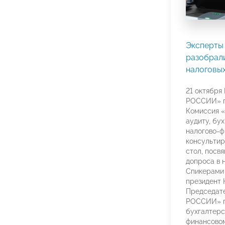
Эксперт
разобрал
налоговых
21 октябр
РОССИИ» п
Комиссия 
аудиту, бу
налогово-
консультир
стол, посв
допроса в 
Спикерами 
президент
Председат
РОССИИ» п
бухгалтерс
финансово