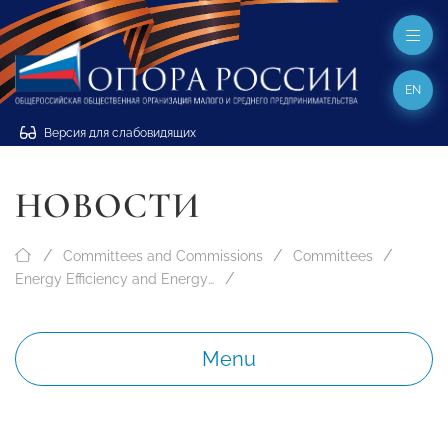
EN
Версия для слабовидящих
НОВОСТИ
Committees and Commissions
Committees
Energy Efficiency and Energy Saving
Menu