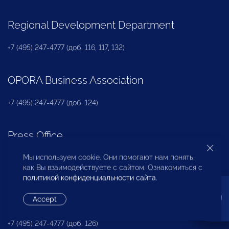
Regional Development Department
+7 (495) 247-4777 (доб. 116, 117, 132)
OPORA Business Association
+7 (495) 247-4777 (доб. 124)
Press Office
Мы используем cookie. Они помогают нам понять,
+7 (495) 247 4777 (доб. 115, 114, 113)
как Вы взаимодействуете с сайтом. Ознакомиться с
pressa@opora.ru
политикой конфиденциальности сайта
.
International Department
Accept
+7 (495) 247-4777 (доб. 126)