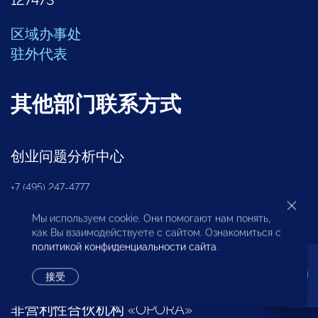
区域办事处
驻外代表
其他部门联系方式
创业问题分析中心
+7 (495) 247-4777
Мы используем cookie. Они помогают нам понять,
区域发展部
как Вы взаимодействуете с сайтом. Ознакомиться с
политикой конфиденциальности сайта
.
+7 (495) 247-4777 (доб. 116, 117, 132)
接受
非营利性合伙机构
«
OPORA
»