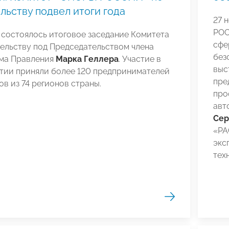
льству подвел итоги года
27 
РОС
 состоялось итоговое заседание Комитета
сфе
ельству под Председательством члена
без
ма Правления
Марка Геллера
. Участие в
выс
тии приняли более 120 предпринимателей
пре
ов из 74 регионов страны.
про
авт
Сер
«РА
экс
тех