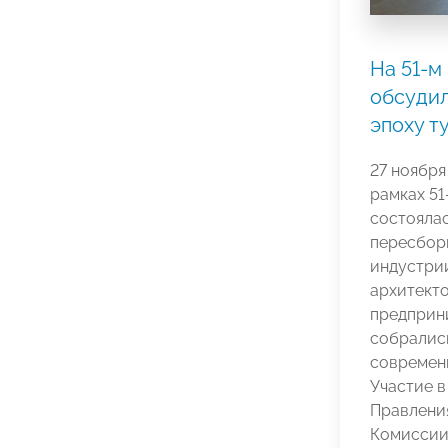
На 51-м
обсудил
эпоху т
27 ноября
рамках 51
состоялас
пересборк
индустри
архитекто
предприн
собрались
современн
Участие 
Правлени
Комиссии