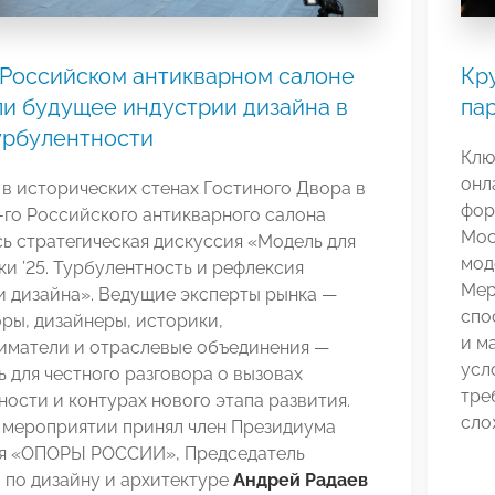
 Российском антикварном салоне
Кр
и будущее индустрии дизайна в
па
урбулентности
Клю
онл
 в исторических стенах Гостиного Двора в
фор
-го Российского антикварного салона
Мос
ь стратегическая дискуссия «Модель для
мод
и ’25. Турбулентность и рефлексия
Мер
и дизайна». Ведущие эксперты рынка —
спо
ры, дизайнеры, историки,
и м
иматели и отраслевые объединения —
усл
 для честного разговора о вызовах
тре
ости и контурах нового этапа развития.
сло
в мероприятии принял член Президиума
я «ОПОРЫ РОССИИ», Председатель
 по дизайну и архитектуре
Андрей Радаев