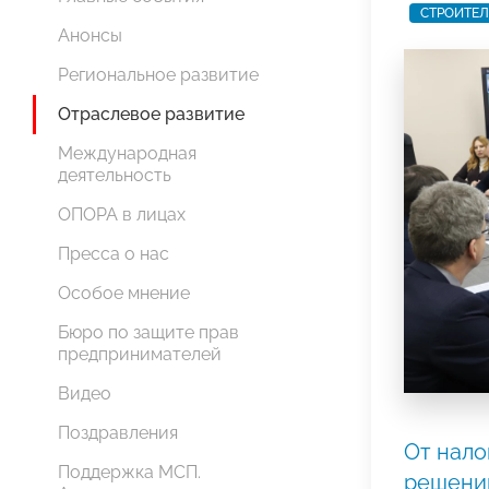
СТРОИТЕЛ
Анонсы
Региональное развитие
Отраслевое развитие
Международная
деятельность
ОПОРА в лицах
Пресса о нас
Особое мнение
Бюро по защите прав
предпринимателей
Видео
Поздравления
От нало
Поддержка МСП.
решени