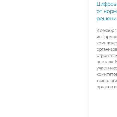
Цифрова
от норм
решени
2 декабря
информац
комплексе
организо
строител
портал».
участник
комитетов
технологи
органов и