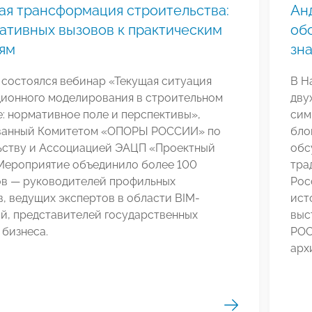
я трансформация строительства:
Ан
ативных вызовов к практическим
об
ям
зн
 состоялся вебинар «Текущая ситуация
В Н
ионного моделирования в строительном
дву
: нормативное поле и перспективы»,
сим
ванный Комитетом «ОПОРЫ РОССИИ» по
бло
ьству и Ассоциацией ЭАЦП «Проектный
обс
 Мероприятие объединило более 100
тра
ов — руководителей профильных
Рос
, ведущих экспертов в области BIM-
ист
й, представителей государственных
выс
 бизнеса.
РОС
арх