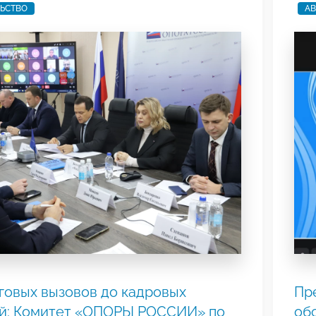
ЬСТВО
АВ
говых вызовов до кадровых
Пр
й: Комитет «ОПОРЫ РОССИИ» по
об