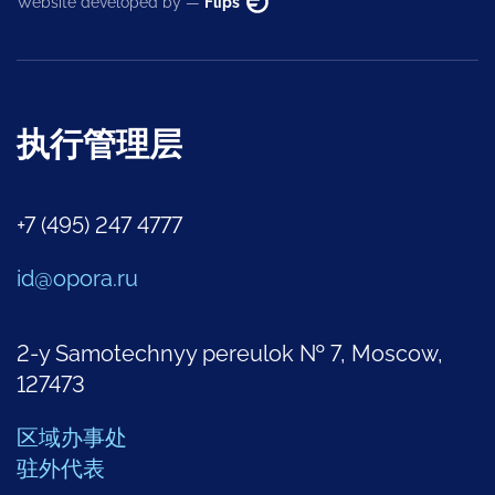
Website developed by —
Flips
执行管理层
+7 (495) 247 4777
id@opora.ru
2-y Samotechnyy pereulok № 7, Moscow,
127473
区域办事处
驻外代表