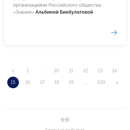
организациями Российского общества
«Знание»
Альбиной Бикбулатовой
.
1
…
10
11
12
13
14
15
16
17
18
19
…
109
全部