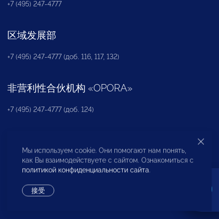
+7 (495) 247-4777
区域发展部
+7 (495) 247-4777 (доб. 116, 117, 132)
非营利性合伙机构
«
OPORA
»
+7 (495) 247-4777 (доб. 124)
新闻办公室
Мы используем cookie. Они помогают нам понять,
как Вы взаимодействуете с сайтом. Ознакомиться с
+7 (495) 247 4777 (доб. 115, 114, 113)
политикой конфиденциальности сайта
.
pressa@opora.ru
接受
国际部