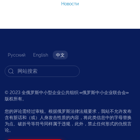
Новости
Русский
English
中文
© 2023 全俄罗斯中小型企业公共组织
«
俄罗斯中小企业联合会
»
版权所有。
您的评论需经过审核。根据俄罗斯法律法规要求，我站不允许发布
含有脏话和（或）人身攻击性质的内容，将此类信息中的字母替换
为点、破折号等符号同样属于违规，此外，禁止任何形式的仇恨言
论。