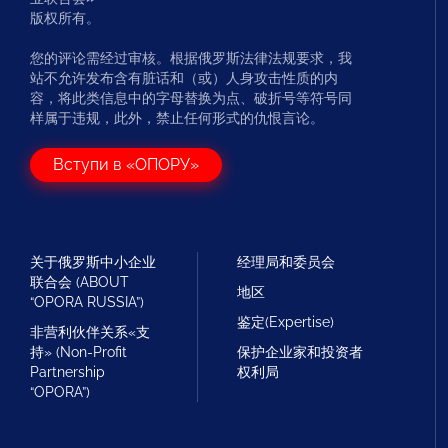
版权所有。
您的评论需经过审核。根据俄罗斯法律法规要求，我
站不允许发布含有脏话和（或）人身攻击性质的内
容，将此类信息中的字母替换为点、破折号等符号同
样属于违规，此外，禁止任何形式的仇恨言论。
Вступи в «ОПОРУ»
关于俄罗斯中小企业
经理局和委员会
联合会 (ABOUT
地区
“OPORA RUSSIA”)
鉴定(Expertise)
非营利伙伴关系«支
持» (Non-Profit
保护企业家和投资者
Partnership
权利局
“OPORA”)