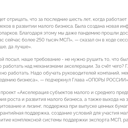
дет отрицать, что за последние шесть лет, когда работа
ехов в развитии малого бизнеса. Была создана новая инф
нопарков. Благодаря этому мы даже пандемию прошли дос
 нас сейчас более 250 тысяч МСП», — сказал он в ходе се
ше, да лучше».
й посыл, наше требование - не нужно рушить то, что бы
о работать над механизмами акселерации. За счёт чего? 
но работать. Надо обучать руководителей компаний, м
едению бизнеса», — подчеркнул Глава «ОПОРЫ РОССИИ»
проект «Акселерация субъектов малого и среднего пред
ия роста и развития малого бизнеса, а также выхода на 
дитование и лизинг, поддержка при выпуске ценных бумаг
рантийная поддержка, создание условий для участия мал
звитие комплексной системы поддержки экспорта МСП, р