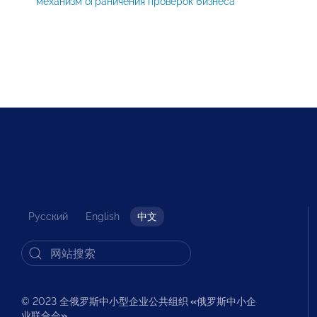
механизм ограничения проверок бизнеса
Русский
English
中文
© 2023 全俄罗斯中小型企业公共组织
«
俄罗斯中小企
业联合会
»