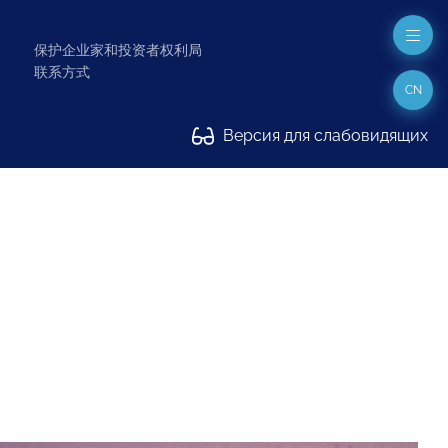
保护企业家和投资者权利局
联系方式
CN
Версия для слабовидящих