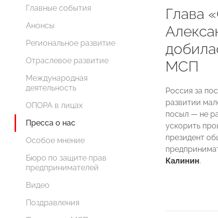
Главные события
Глава
Анонсы
Алекса
Региональное развитие
добила
Отраслевое развитие
МСП
Международная
деятельность
Россия за по
развитии мал
ОПОРА в лицах
посыл — не ра
Пресса о нас
ускорить проц
президент об
Особое мнение
предпринима
Бюро по защите прав
Калинин
.
предпринимателей
Видео
Поздравления