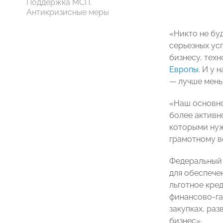
Поддержка МСП.
Антикризисные меры
«Никто не бу
серьезных усп
бизнесу, тех
Европы
. И у
— лучше мень
«Наш основно
более активн
которыми нуж
грамотному в
Федеральный 
для обеспечен
льготное кре
финансово-га
закупках, ра
бизнес».