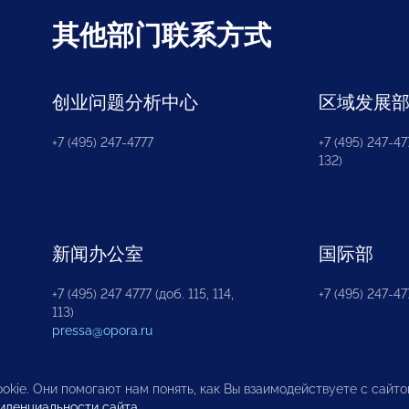
其他部门联系方式
创业问题分析中心
区域发展
+7 (495) 247-4777
+7 (495) 247-477
132)
新闻办公室
国际部
+7 (495) 247 4777 (доб. 115, 114,
+7 (495) 247-47
113)
pressa@opora.ru
okie. Они помогают нам понять, как Вы взаимодействуете с сайт
иденциальности сайта
.