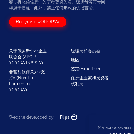
容，将此类信息中的字母替换为点、破折号等符号同
样属于违规，此外，禁止任何形式的仇恨言论。
Вступи в «ОПОРУ»
关于俄罗斯中小企业
经理局和委员会
联合会 (ABOUT
地区
“OPORA RUSSIA”)
鉴定(Expertise)
非营利伙伴关系«支
持» (Non-Profit
保护企业家和投资者
Partnership
权利局
“OPORA”)
Website developed by —
Flips
Мы используем co
с
политикой конф