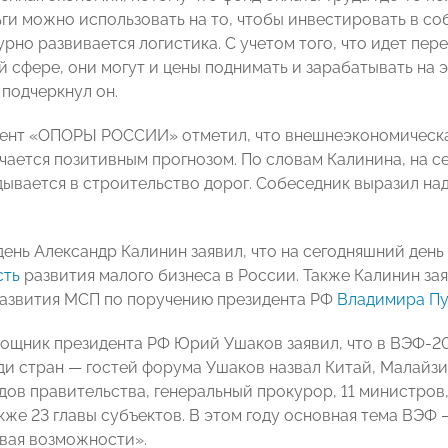
ьги можно использовать на то, чтобы инвестировать в со
урно развивается логистика. С учетом того, что идет пе
й сфере, они могут и цены поднимать и зарабатывать на 
 подчеркнул он.
ент «ОПОРЫ РОССИИ» отметил, что внешнеэкономическая
ичается позитивным прогнозом. По словам Калинина, на 
дывается в строительство дорог. Собеседник выразил над
 день Александр Калинин заявил, что на сегодняшний ден
сть
развития малого бизнеса в России. Также Калинин зая
развития МСП по поручению президента РФ
Владимира Пу
ощник президента РФ Юрий Ушаков заявил, что в ВЭФ-2
еди стран — гостей форума Ушаков назвал Китай, Малайзи
дов правительства, генеральный прокурор, 11 министров
также 23 главы субъектов. В этом году основная тема ВЭ
авая возможности».