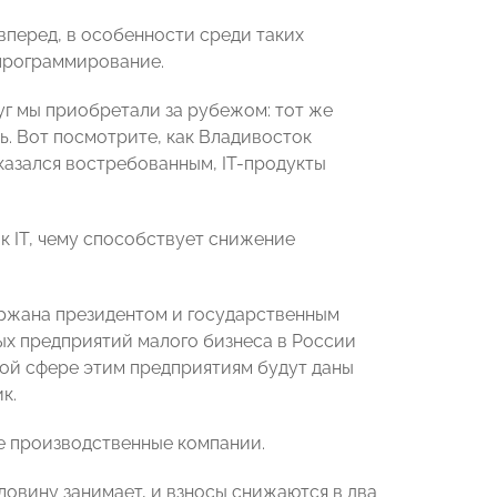
вперед, в особенности среди таких
 программирование.
луг мы приобретали за рубежом: тот же
ь. Вот посмотрите, как Владивосток
казался востребованным, IT-продукты
 к IT, чему способствует снижение
держана президентом и государственным
ых предприятий малого бизнеса в России
овой сфере этим предприятиям будут даны
к.
е производственные компании.
ловину занимает, и взносы снижаются в два