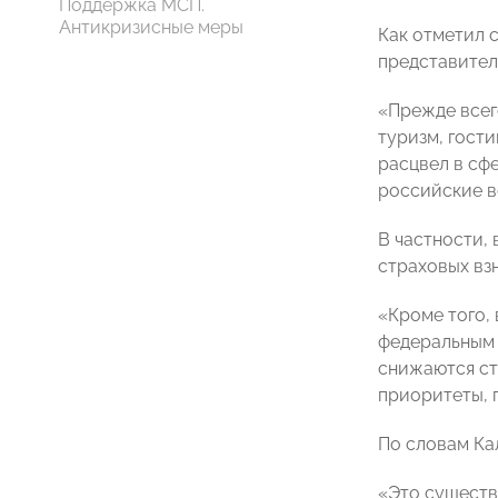
Поддержка МСП.
Антикризисные меры
Как отметил 
представител
«Прежде всего
туризм, гост
расцвел в сф
российские в
В частности, 
страховых вз
«Кроме того,
федеральным 
снижаются ст
приоритеты, 
По словам Ка
«Это существ