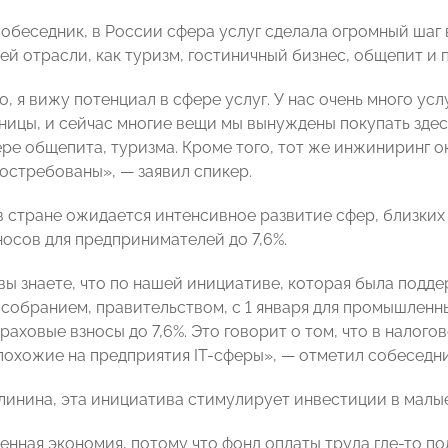
собеседник, в России сфера услуг сделала огромный шаг 
ей отрасли, как туризм, гостиничный бизнес, общепит и
, я вижу потенциал в сфере услуг. У нас очень много ус
иницы, и сейчас многие вещи мы вынуждены покупать здес
ере общепита, туризма. Кроме того, тот же инжиниринг о
остребованы», ― заявил спикер.
в стране ожидается интенсивное развитие сфер, близких
носов для предпринимателей до 7,6%.
 вы знаете, что по нашей инициативе, которая была под
собранием, правительством, с 1 января для промышленн
раховые взносы до 7,6%. Это говорит о том, что в налог
похожие на предприятия IT-сферы», ― отметил собеседни
линина, эта инициатива стимулирует инвестиции в малы
енная экономия, потому что фонд оплаты труда где-то по