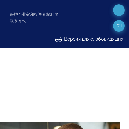
保护企业家和投资者权利局
联系方式
CN
Версия для слабовидящих