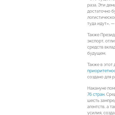
раза. Эти ден
достаточно б
логистическо
туда идут», ―
Также Презид
экспорт, отл
средств вкла
будущем.
Также в этот
приоритетно
создано для 
Накануне пом
76 стран
. Ср
шесть зампре
агентств, а 
усилия, созд