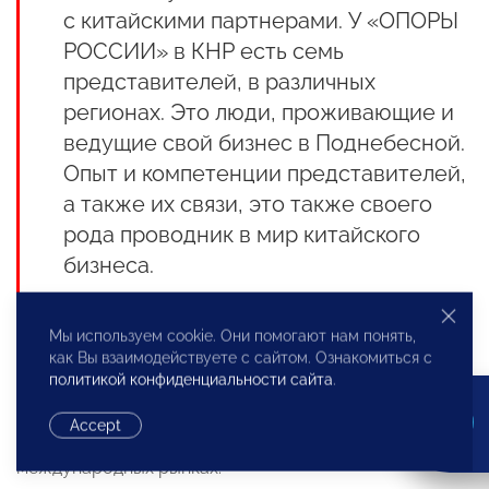
с китайскими партнерами. У «ОПОРЫ
РОССИИ» в КНР есть семь
представителей, в различных
регионах. Это люди, проживающие и
ведущие свой бизнес в Поднебесной.
Опыт и компетенции представителей,
а также их связи, это также своего
рода проводник в мир китайского
бизнеса.
Ну и, конечно же, участвуя в бизнес-миссии
Мы используем cookie. Они помогают нам понять,
как Вы взаимодействуете с сайтом. Ознакомиться с
предприниматели совершенствуют навыки
политикой конфиденциальности сайта
.
международного бизнеса, управления
переговорами, кросс-культурного взаимодействия и
Accept
другие компетенции, необходимые для работы на
международных рынках.