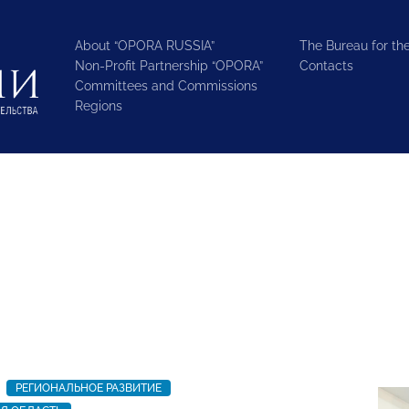
About “OPORA RUSSIA”
The Bureau for the
Non-Profit Partnership “OPORA”
Contacts
Committees and Commissions
Regions
РЕГИОНАЛЬНОЕ РАЗВИТИЕ