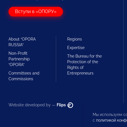
Вступи в «ОПОРУ»
About “OPORA
Regions
RUSSIA”
Expertise
Non-Profit
The Bureau for the
Partnership
Protection of the
“OPORA”
Rights of
Committees and
Entrepreneurs
Commissions
Website developed by —
Flips
Мы используем co
с
политикой конф