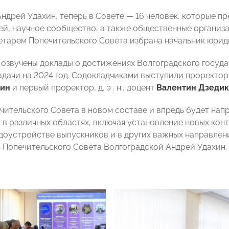
Андрей Удахин, теперь в Совете — 16 человек, которые п
ей, научное сообщество, а также общественные организ
ретарем Попечительского Совета избрана начальник юри
 озвучены доклады о достижениях Волгоградского госуда
дачи на 2024 год. Содокладчиками выступили проректор п
ьин
и первый проректор, д. э . н., доцент
Валентин Дзедик
чительского Совета в новом составе и впредь будет нап
 в различных областях, включая установление новых конт
доустройстве выпускников и в других важных направлени
 Попечительского Совета Волгоградской Андрей Удахин.