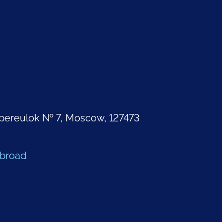
pereulok № 7, Moscow, 127473
Abroad