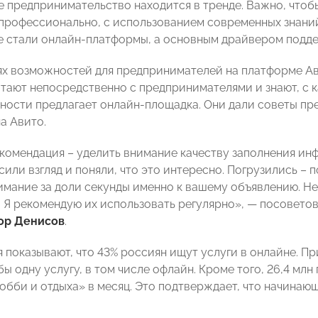
е предпринимательство находится в тренде. Важно, чтоб
профессионально, с использованием современных знаний
 стали онлайн-платформы, а основным драйвером подде
х возможностей для предпринимателей на платформе Ав
тают непосредственно с предпринимателями и знают, с 
ности предлагает онлайн-площадка. Они дали советы п
а Авито.
комендация – уделить внимание качеству заполнения инф
или взгляд и поняли, что это интересно. Погрузились – 
имание за доли секунды именно к вашему объявлению. Н
 Я рекомендую их использовать регулярно», — посовето
ор Денисов
.
 показывают, что 43% россиян ищут услуги в онлайне. Пр
бы одну услугу, в том числе офлайн. Кроме того, 26,4 м
хобби и отдыха» в месяц. Это подтверждает, что начинаю