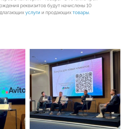
рждения реквизитов будут начислены 10
едлагающих
услуги
и продающих
товары
.