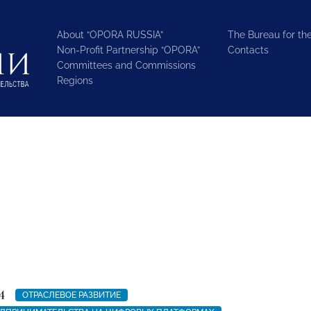
About “OPORA RUSSIA”
The Bureau for the
Non-Profit Partnership “OPORA”
Contacts
Committees and Commissions
Regions
4
ОТРАСЛЕВОЕ РАЗВИТИЕ