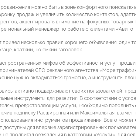
родвижения можно быть в зоне комфортного поиска по 
ронку продаж и увеличить количество контактов, адапти
урентов, акцентировать внимание на фокусных товарных 
региональный менеджер по работе с клиентами «Авито
т привел несколько правил хорошего объявления: один т
заце, краткий, но ёмкий заголовок.
распространенных мифов об эффективности услуг продви
дпринимателей
CEO рекламного агентства «Море траффи
жение нужно вкладываться грамотно, а инструменты площ
висы активно поддерживают своих пользователей, пред
ьные инструменты для развития. В соответствии с усло
елям, предоставляющим услуги, необходимо пополнить 
лючив подписку Расширенная или Максимальная, взамен 
использования инструментов продвижения. Всего может б
т доступны для впервые зарегистрированных пользователе
 не продвигал объявления в категории «Услуги». Для сел