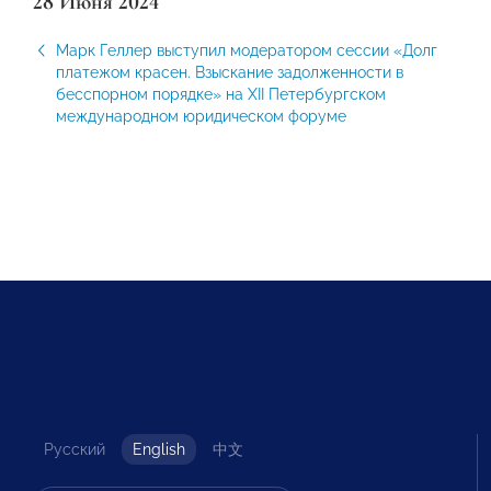
28 Июня 2024
Марк Геллер выступил модератором сессии «Долг
платежом красен. Взыскание задолженности в
бесспорном порядке» на ХII Петербургском
международном юридическом форуме
Русский
English
中文