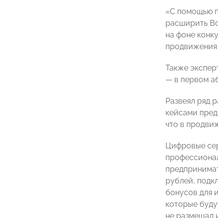
«С помощью п
расширить Во
на фоне конк
продвижения
Также экспер
— в первом аб
Развеял ряд 
кейсами пре
что в продви
Цифровые сер
профессионал
предпринимат
рублей, подк
бонусов для 
которые буду
не размещал и