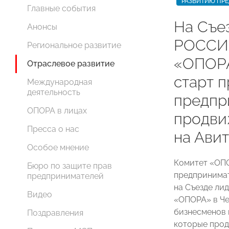
РАЗВИТИЮ ПР
Главные события
На Съе
Анонсы
РОССИИ
Региональное развитие
«ОПОРА
Отраслевое развитие
старт 
Международная
деятельность
предпр
ОПОРА в лицах
продви
Пресса о нас
на Ави
Особое мнение
Комитет «ОП
Бюро по защите прав
предпринимат
предпринимателей
на Съезде л
Видео
«ОПОРА» в Че
бизнесменов 
Поздравления
которые прод