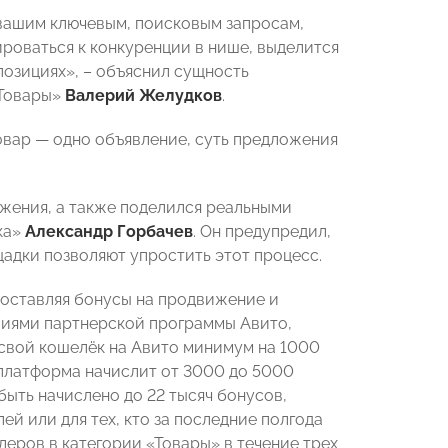
вашим ключевым, поисковым запросам,
роваться к конкуренции в нише, выделится
позициях», – объяснил сущность
 Товары»
Валерий Желудков
.
овар — одно объявление, суть предложения
жения, а также поделился реальными
ка»
Александр Горбачев
. Он предупредил,
адки позволяют упростить этот процесс.
оставляя бонусы на продвижение и
виями партнерской программы Авито,
свой кошелёк на Авито минимум на 1000
платформа начислит от 3000 до 5000
ыть начислено до 22 тысяч бонусов,
й или для тех, кто за последние полгода
леров в категории «Товары» в течение трех