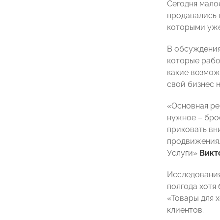
Сегодня мало
продавались 
которыми уже
В обсуждения
которые рабо
какие возмож
свой бизнес н
«Основная ре
нужное – брос
приковать вн
продвижения.
Услуги»
Викт
Исследования
полгода хотя 
«Товары для 
клиентов.