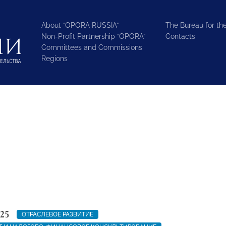
About “OPORA RUSSIA”
The Bureau for the
Non-Profit Partnership “OPORA”
Contacts
Committees and Commissions
Regions
25
ОТРАСЛЕВОЕ РАЗВИТИЕ