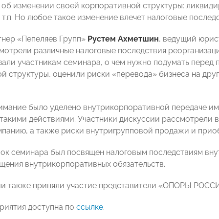
 об изменении своей корпоративной структуры: ликвид
т.п. Но любое такое изменение влечет налоговые последс
нер «Пепеляев Групп»
Рустем Ахметшин
, ведущий юри
отрели различные налоговые последствия реорганизации
зали участникам семинара, о чем нужно подумать перед
й структуры, оценили риски «перевода» бизнеса на дру
имание было уделено внутрикорпоративной передаче им
такими действиями. Участники дискуссии рассмотрели в
панию, а также риски внутригрупповой продажи и приоб
ок семинара был посвящен налоговым последствиям вну
щения внутрикорпоративных обязательств.
и также приняли участие представители «ОПОРЫ РОССИ
риятия доступна по
ссылке
.