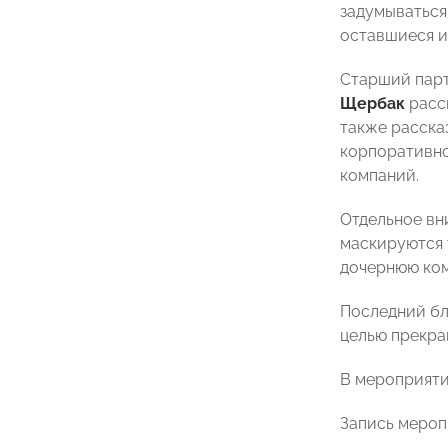
задумываться
оставшиеся и 
Старший парт
Щербак
рассм
также расска
корпоративно
компаний.
Отдельное вн
маскируются 
дочернюю ком
Последний бл
целью прекра
В мероприяти
Запись мероп