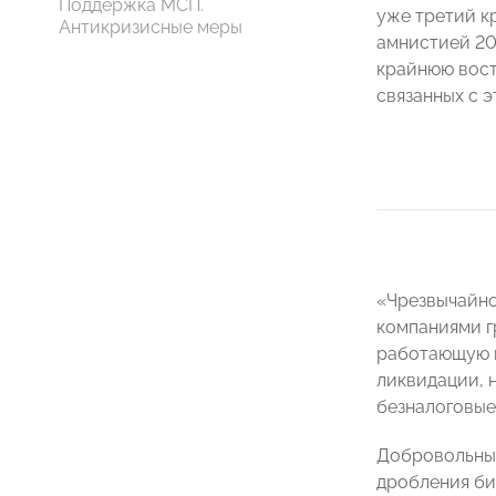
Поддержка МСП.
уже третий к
Антикризисные меры
амнистией 20
крайнюю вост
связанных с э
«Чрезвычайно
компаниями г
работающую н
ликвидации, 
безналоговые
Добровольный
дробления би