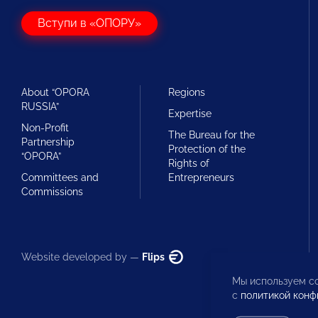
Вступи в «ОПОРУ»
About “OPORA
Regions
RUSSIA”
Expertise
Non-Profit
The Bureau for the
Partnership
Protection of the
“OPORA”
Rights of
Committees and
Entrepreneurs
Commissions
Website developed by —
Flips
Мы используем co
с
политикой конф