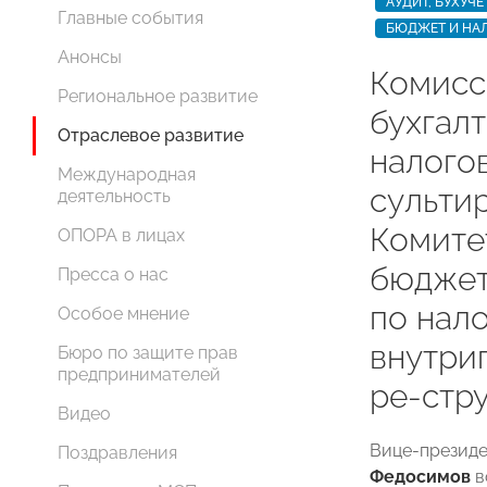
АУДИТ, БУХУЧ
Главные события
БЮДЖЕТ И НА
Анонсы
Комисси
Региональное развитие
бухгалт
Отраслевое развитие
налого
Международная
сульти
деятельность
Комите
ОПОРА в лицах
бюджет
Пресса о нас
по нал
Особое мнение
внутри
Бюро по защите прав
предпринимателей
ре-стр
Видео
Вице-презид
Поздравления
Федосимов
в