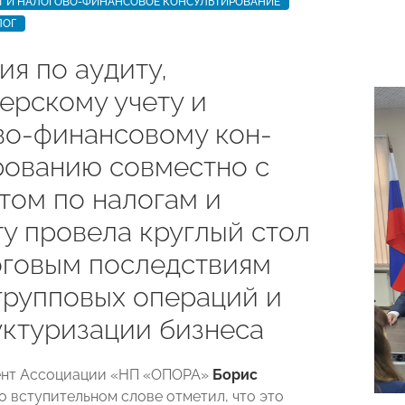
ЕТ И НАЛОГОВО-ФИНАНСОВОЕ КОНСУЛЬТИРОВАНИЕ
ЛОГ
я по аудиту,
ерскому учету и
во-финансовому кон-
рованию совместно с
том по налогам и
у провела круглый стол
оговым последствиям
групповых операций и
уктуризации бизнеса
ент Ассоциации «НП «ОПОРА»
Борис
о вступительном слове отметил, что это