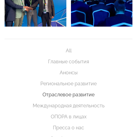
All
Главные события
Анонсы
Региональное развитие
Отраслевое развитие
Международная деятельность
ОПОРА в лицах
Пресса о нас