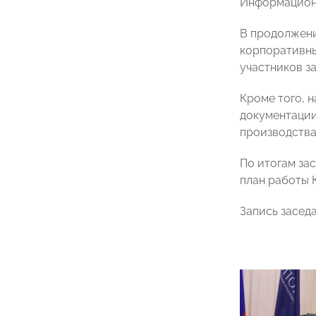
Информационн
В продолжени
корпоративны
участников за
Кроме того, 
документации
производства
По итогам за
план работы К
Запись засед