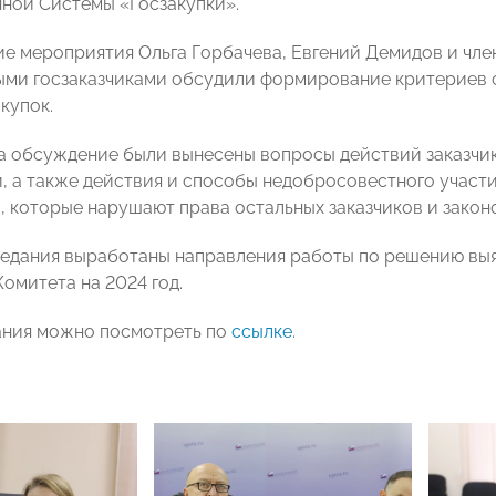
ой Системы «Госзакупки».
е мероприятия Ольга Горбачева, Евгений Демидов и чл
ми госзаказчиками обсудили формирование критериев о
купок.
на обсуждение были вынесены вопросы действий заказч
, а также действия и способы недобросовестного участи
, которые нарушают права остальных заказчиков и законо
седания выработаны направления работы по решению выя
омитета на 2024 год.
ания можно посмотреть по
ссылке
.