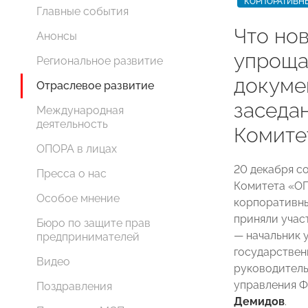
КОРПОРАТИВН
Главные события
Что нов
Анонсы
упроща
Региональное развитие
докуме
Отраслевое развитие
заседа
Международная
деятельность
Комит
ОПОРА в лицах
20 декабря с
Пресса о нас
Комитета «О
Особое мнение
корпоративны
приняли учас
Бюро по защите прав
— начальник 
предпринимателей
государствен
Видео
руководитель
управления Ф
Поздравления
Демидов
.