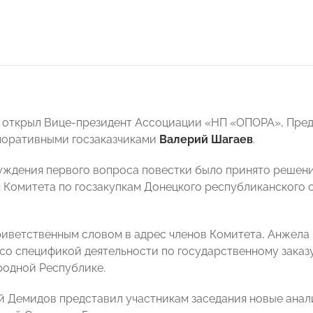
 открыл Вице-президент Ассоциации «НП «ОПОРА», Пре
поративными госзаказчиками
Валерий Шагаев
.
уждения первого вопроса повестки было принято решени
 Комитета по госзакупкам Донецкого республиканског
риветственным словом в адрес членов Комитета, Анжела
со спецификой деятельности по государственному заказу
одной Республике.
й Демидов представил участникам заседания новые ана