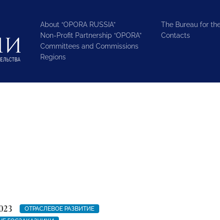
About “OPORA RUSSIA”
The Bureau for the
Non-Profit Partnership “OPORA”
Contacts
Committees and Commissions
Regions
023
ОТРАСЛЕВОЕ РАЗВИТИЕ