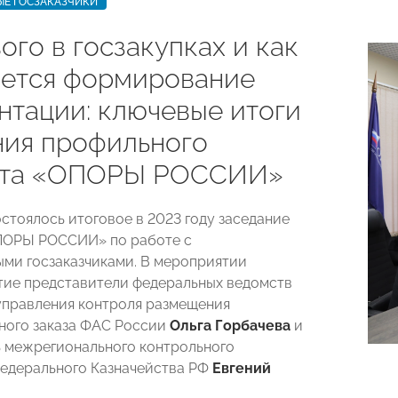
ЫЕ ГОСЗАКАЗЧИКИ
ого в госзакупках и как
ется формирование
нтации: ключевые итоги
ния профильного
ета «ОПОРЫ РОССИИ»
остоялось итоговое в 2023 году заседание
ПОРЫ РОССИИ» по работе с
ми госзаказчиками. В мероприятии
тие представители федеральных ведомств
управления контроля размещения
ного заказа ФАС России
Ольга Горбачева
и
 межрегионального контрольного
едерального Казначейства РФ
Евгений