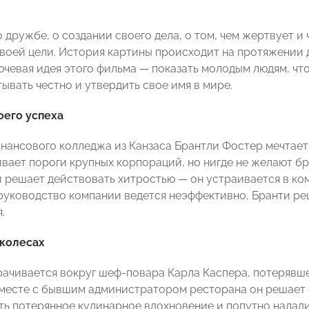
 дружбе, о создании своего дела, о том, чем жертвует и 
своей цели. История картины происходит на протяжении д
лючевая идея этого фильма — показать молодым людям, ч
ывать честно и утвердить свое имя в мире.
оего успеха
нансового колледжа из Канзаса Брантли Фостер мечтает
ивает пороги крупных корпораций, но нигде не желают бр
и решает действовать хитростью — он устраивается в ко
 руководство компании ведется неэффективно, Бранти р
.
 колесах
ачивается вокруг шеф-повара Карла Каспера, потерявше
месте с бывшим администратором ресторана он решает о
ть потерянное кулинарное вдохновение и попутно налади