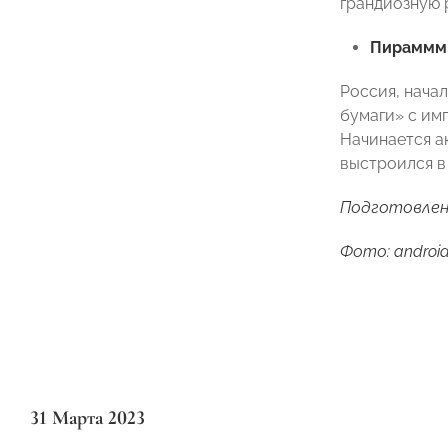
грандиозную 
Пираммм
Россия, начал
бумаги» с им
Начинается а
выстроился в
Подготовлен
Фото: androidi
31 Марта 2023