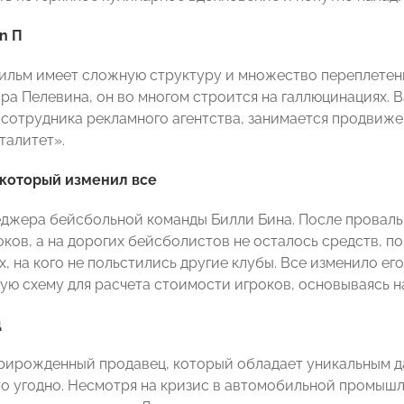
n П
 фильм имеет сложную структуру и множество переплете
ра Пелевина, он во многом строится на галлюцинациях. 
 сотрудника рекламного агентства, занимается продвиже
талитет».
 который изменил все
джера бейсбольной команды Билли Бина. После провальн
оков, а на дорогих бейсболистов не осталось средств, 
х, на кого не польстились другие клубы. Все изменило е
ую схему для расчета стоимости игроков, основываясь на
ц
рирожденный продавец, который обладает уникальным д
что угодно. Несмотря на кризис в автомобильной промышл