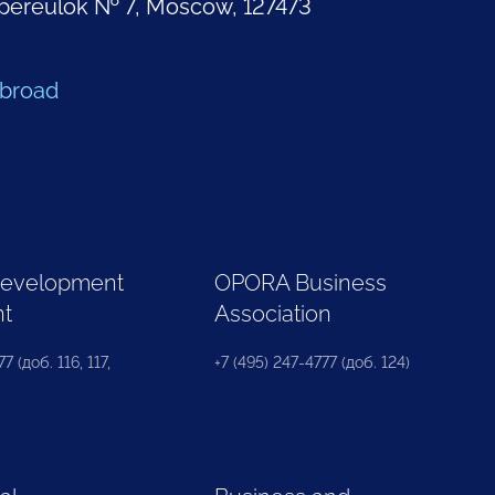
pereulok № 7, Moscow, 127473
Abroad
Development
OPORA Business
nt
Association
7 (доб. 116, 117,
+7 (495) 247-4777 (доб. 124)