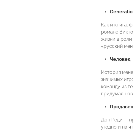
Generatio
Как и книга,
романе Викто
жизни в роли
«русский мен
Человек,
История мене
значимых игр
команду из те
придумал нов
Продаве
Дон Реди — п
угодно и на 