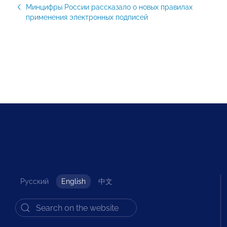
Минцифры России рассказало о новых правилах
применения электронных подписей
Русский
English
中文