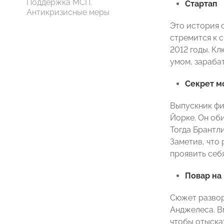
Поддержка МСП.
Стартап
Антикризисные меры
Это история о
стремится к 
2012 годы. К
умом, зарабат
Секрет м
Выпускник фи
Йорке. Он об
Тогда Брантл
Заметив, что
проявить себя
Повар на
Сюжет развор
Анджелеса. В
чтобы отыска