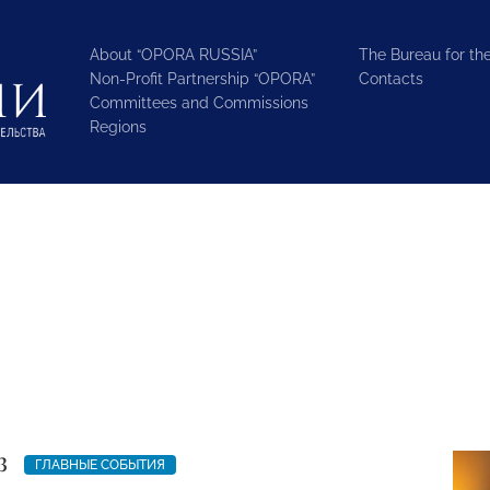
About “OPORA RUSSIA”
The Bureau for the
Non-Profit Partnership “OPORA”
Contacts
Committees and Commissions
Regions
3
ГЛАВНЫЕ СОБЫТИЯ