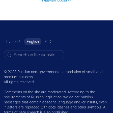
Главные события
Русский
English
中文
© 2023 Russian non-governmental association of small and
medium business
All rights reserved.
Comments on the site are moderated. According to the
requirements of Russian legislation, we do not publish
messages that contain obscene language and/or insults, even
if letters are replaced with dots, dashes and other symbols. All
forms of hate speech is also prohibited.