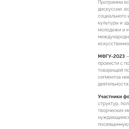
Программа вс
дискуссии, в
социального 
культуры и з
молодежи и м
международно
искусственно
МФГУ-2023
—
провести с п
товарищей по
сегментов не
деятельности
Участники ф
структур, по
творческих м
нуждающимся,
посвященную 