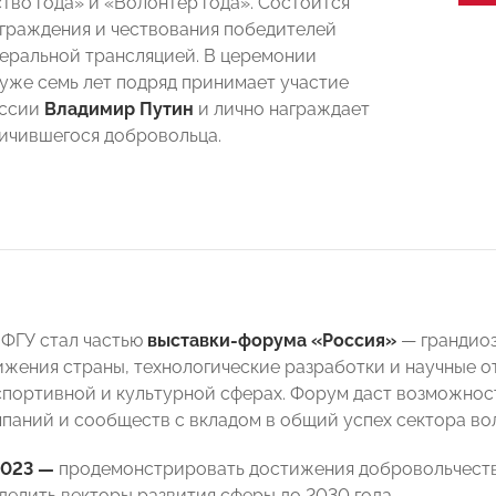
тво года» и «Волонтер года». Состоится
граждения и чествования победителей
еральной трансляцией. В церемонии
уже семь лет подряд принимает участие
оссии
Владимир Путин
и лично награждает
ичившегося добровольца.
МФГУ стал частью
выставки-форума «Россия»
— грандиоз
ижения страны, технологические разработки и научные о
спортивной и культурной сферах. Форум даст возможнос
мпаний и сообществ с вкладом в общий успех сектора во
2023 —
продемонстрировать достижения добровольчества
делить векторы развития сферы до 2030 года.