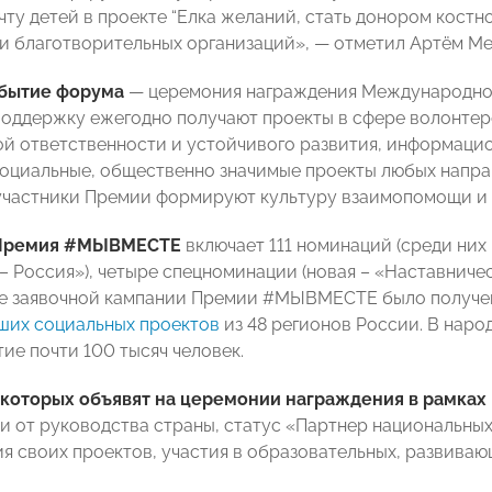
чту детей в проекте “Елка желаний, стать донором кост
ки благотворительных организаций», — отметил Артём Ме
бытие форума
— церемония награждения Международн
поддержку ежегодно получают проекты в сфере волонтер
й ответственности и устойчивого развития, информаци
социальные, общественно значимые проекты любых напра
частники Премии формируют культуру взаимопомощи и 
 Премия #МЫВМЕСТЕ
включает 111 номинаций (среди ни
Россия»), четыре спецноминации (новая – «Наставничес
де заявочной кампании Премии #МЫВМЕСТЕ было получен
ших социальных проектов
из 48 регионов России. В нар
ие почти 100 тысяч человек.
 которых объявят на церемонии награждения в рамках
и от руководства страны, статус «Партнер национальн
я своих проектов, участия в образовательных, развива