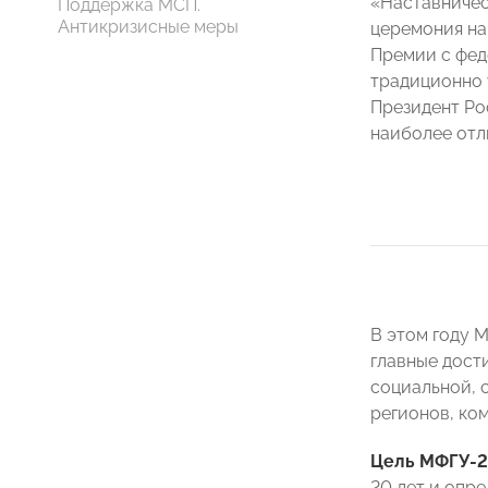
«Наставничес
Поддержка МСП.
Антикризисные меры
церемония на
Премии с фед
традиционно 
Президент Р
наиболее отл
В этом году 
главные дост
социальной, 
регионов, ко
Цель МФГУ-
20 лет и опре