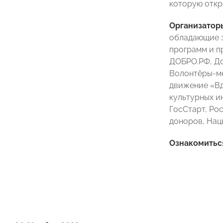
которую откр
Организатор
обладающие э
программ и п
ДОБРО.РФ, До
Волонтёры-ме
движение «Вд
культурных и
ГосСтарт, Ро
доноров, Нац
Ознакомитьс