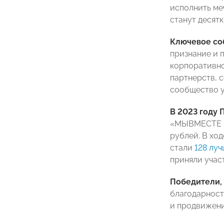
исполнить ме
станут десят
Ключевое со
признание и 
корпоративно
партнерств, 
сообщество у
В 2023 году
«МЫВМЕСТЕ – 
рублей. В хо
стали
128 луч
приняли участ
Победители,
благодарност
и продвижени