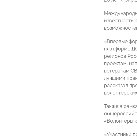
Международны
известность 
возможносте
«Впервые фор
платформе ДО
регионов Рос
проектам, на
ветеранам СВ
лучшими прак
рассказал пр
волонтерски
Также в рамк
общероссийск
«Волонтеры к
«Участники п