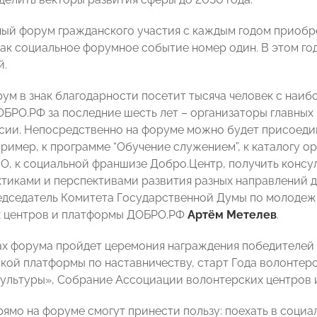
й форум гражданского участия с каждым годом приобре
как социальное форумное событие номер один. В этом го
й.
ум в знак благодарности посетит тысяча человек с наи
БРО.РФ за последние шесть лет – организаторы главных 
сии. Непосредственно на форуме можно будет присоед
пример, к программе “Обучение служением”, к каталогу 
О, к социальной франшизе Добро.Центр, получить консул
тиками и перспективами развития разных направлений д
едседатель Комитета Государственной Думы по молодеж
х центров и платформы ДОБРО.РФ
Артём Метелев
.
ах форума пройдет церемония награждения победителе
ой платформы по наставничеству, старт Года волонтерс
ультуры», Собрание Ассоциации волонтерских центров и
рямо на форуме смогут принести пользу: поехать в соци