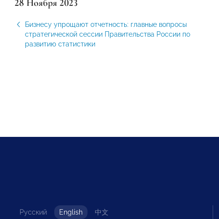
28 Ноября 2023
Бизнесу упрощают отчетность: главные вопросы
стратегической сессии Правительства России по
развитию статистики
Русский
English
中文