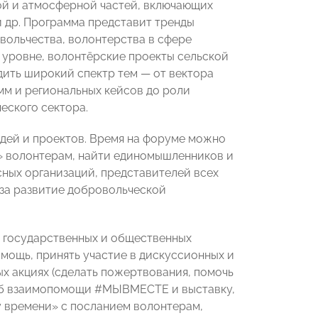
ной и атмосферной частей, включающих
и др. Программа представит тренды
вольчества, волонтерства в сфере
м уровне, волонтёрские проекты сельской
ить широкий спектр тем — от вектора
м и региональных кейсов до роли
еского сектора.
идей и проектов. Время на форуме можно
о» волонтерам, найти единомышленников и
сных организаций, представителей всех
 за развитие добровольческой
 государственных и общественных
омощь, принять участие в дискуссионных и
ых акциях (сделать пожертвования, помочь
таб взаимопомощи #МЫВМЕСТЕ и выставку,
 времени» с посланием волонтерам,