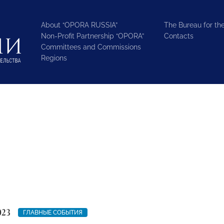
About “OPORA RUSSIA”
The Bureau for the
Non-Profit Partnership “OPORA”
Contacts
Committees and Commissions
Regions
023
ГЛАВНЫЕ СОБЫТИЯ