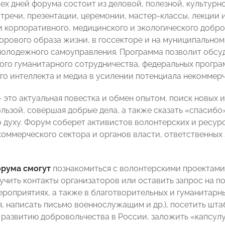
ех дней форума состоит из деловой, полезной, культур
стречи, презентации, церемонии, мастер-классы, лекции 
и корпоративного, медицинского и экологического добро
дорового образа жизни, в госсекторе и на муниципально
олодежного самоуправления. Программа позволит обсуд
го гуманитарного сотрудничества, федеральных програм
го интеллекта и медиа в усилении потенциала некоммерч
 это актуальная повестка и обмен опытом, поиск новых 
ользой, совершая добрые дела, а также сказать «спасиб
 духу. Форум соберет активистов волонтерских и ресур
коммерческого сектора и органов власти, ответственных
.
орума смогут
познакомиться с волонтерскими проектами
лучить контакты организаторов или оставить запрос на п
ероприятиях, а также в благотворительных и гуманитарн
 написать письмо военнослужащим и др.), посетить ш
развитию добровольчества в России, заложить «капсулу