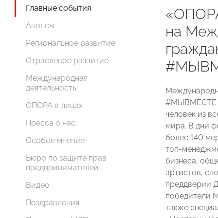
Главные события
«ОПОР
Анонсы
на Меж
Региональное развитие
гражда
Отраслевое развитие
#МЫВМ
Международная
деятельность
Международн
#МЫВМЕСТЕ (
ОПОРА в лицах
человек из вс
Пресса о нас
мира. В дни ф
более 140 ме
Особое мнение
топ-менеджме
Бюро по защите прав
бизнеса, общ
предпринимателей
артистов, сп
преддверии Д
Видео
победители 
Поздравления
также специа