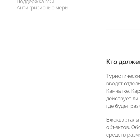
Поддержка МСП.
Антикризисные меры
Кто долже
Туристический
вводят отдел
Камчатке, Ка
действует ли
где будет ра
Ежеквартальн
объектов. Об
средств разм