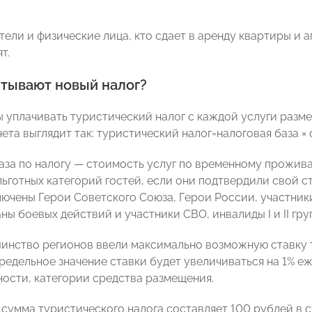
ели и физические лица, кто сдает в аренду квартиры и 
т.
итывают новый налог?
 уплачивать туристический налог с каждой услуги разме
та выглядит так: туристический налог=налоговая база × 
аза по налогу — стоимость услуг по временному прожив
ьготных категорий гостей, если они подтвердили свой ст
лючены Герои Советского Союза, Герои России, участни
ны боевых действий и участники СВО, инвалиды I и II груп
инство регионов ввели максимально возможную ставку 
редельное значение ставки будет увеличиваться на 1% еж
ности, категории средства размещения.
сумма туристического налога составляет 100 рублей в с