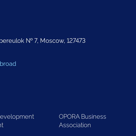
pereulok № 7, Moscow, 127473
Abroad
Development
OPORA Business
nt
Association