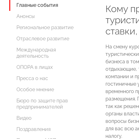
Главные события
Кому п
Анонсы
туристи
Региональное развитие
ставки,
Отраслевое развитие
На смену кур
Международная
туристический
деятельность
бизнеса в то
ОПОРА в лицах
отдыхающие, 
компании и п
Пресса о нас
гостиничные 
Особое мнение
временного п
размещения. П
Бюро по защите прав
так как реше
предпринимателей
органы власт
Видео
вопросы бизн
для вас всю 
Поздравления
налогу.