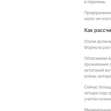
в перечень.
Предпринимат
налог не платя
Как рассч
Отели должны
Формула расче
Облагаемая б
проживание л
категорий вк
войны; ветера
Сейчас больш
четыре года п
учетом сезон
Минимальная 