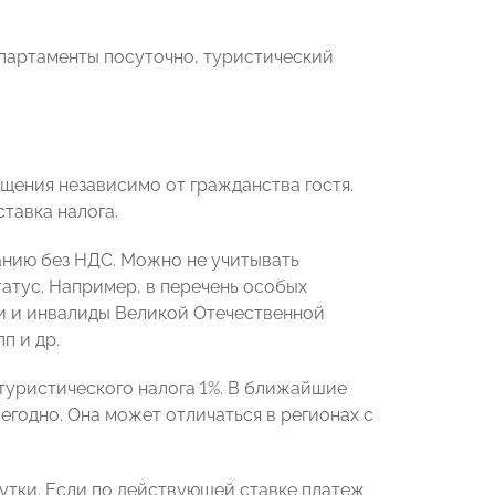
апартаменты посуточно, туристический
щения независимо от гражданства гостя.
ставка налога.
анию без НДС. Можно не учитывать
атус. Например, в перечень особых
ки и инвалиды Великой Отечественной
п и др.
туристического налога 1%. В ближайшие
егодно. Она может отличаться в регионах с
утки. Если по действующей ставке платеж