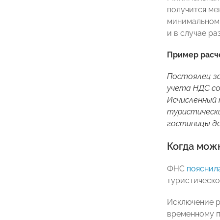
получится ме
минимальном 
и в случае р
Пример расче
Постоялец за
учета НДС со
Исчисленный 
туристический
гостиницы до
Когда можн
ФНС
пояснил
туристическо
Исключение р
временному 