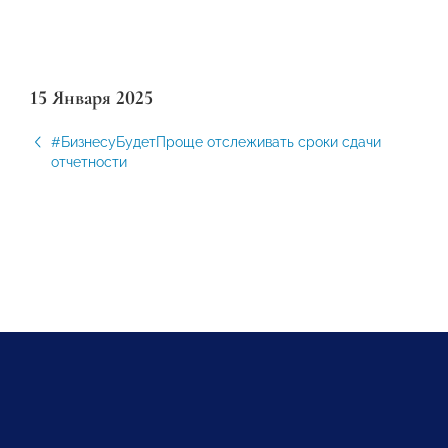
15 Января 2025
#БизнесуБудетПроще отслеживать сроки сдачи
отчетности