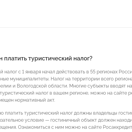
н платить туристический налог?
 налог с 1 января начал действовать в 55 регионах Росс
ьные муниципалитеты. Налог на территории всего регион
релии и Вологодской области. Многие субъекты вводят на
 туристический налог в вашем регионе, можно на сайте р
змещен нормативный акт.
о платить туристический налог должны владельцы гостин
язательное условие — гостиничный объект должен наход
ещения. Ознакомиться с ним можно на сайте Росаккреди