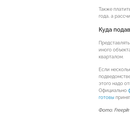
Также платит
года, а рассч
Куда пода
Представлять
иного объект
кварталом.
Если несколь
подведомстве
этого надо о
Официально
готовы
принят
Фото: Freepik