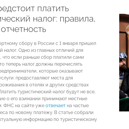
редстоит платить
ческий налог: правила,
 отчетность
ортному сбору в России с 1 января пришел
 налог. Одно из главных отличий для
м, что если раньше сбор платили сами
то теперь налог должны перечислять
редприниматели, которые оказывают
услуги: предоставляют места для
роживания в отелях и других средствах
латить туристический налог будут не все,
ние о его взимании принимают местные
и. ФНС на сайте уже
отвечает
на частые
еса по новому платежу. В статье собрали
актуальную информацию по туристическому