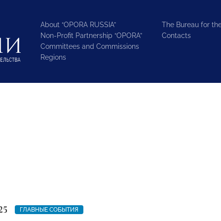
About “OPORA RUSSIA”
The Bureau for the
Non-Profit Partnership “OPORA”
Contacts
Committees and Commissions
Regions
25
ГЛАВНЫЕ СОБЫТИЯ