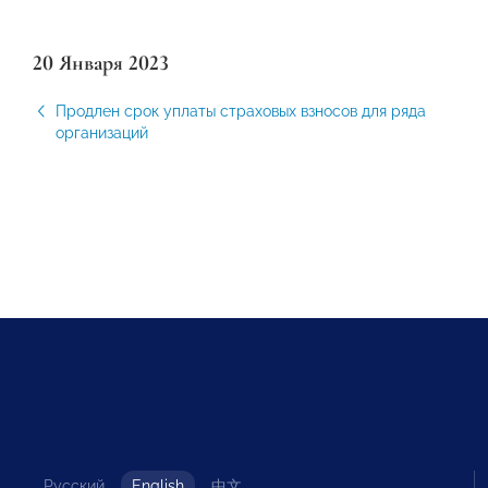
20 Января 2023
Продлен срок уплаты страховых взносов для ряда
организаций
Русский
English
中文