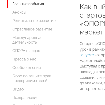
Главные события
Как вый
Анонсы
старто
Региональное развитие
«ОПОР
Отраслевое развитие
маркет
Международная
деятельность
Сегодня «ОП
урок в рамка
ОПОРА в лицах
запуске
котор
Пресса о нас
маркетплейс 
Выступая с п
Особое мнение
площадки осв
Бюро по защите прав
создания лич
предпринимателей
до упаковки,
интернет-маг
Видео
Поздравления