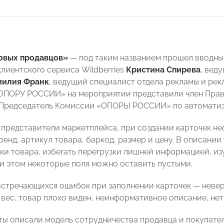
овых продавцов»
—
под таким названием прошел вводны
лиентского сервиса Wildberries
Кристина Спирева
, вед
милия Франк
, ведущий специалист отдела рекламы и рек
«ОПОРУ РОССИИ» на мероприятии представили член Пр
 Председатель Комиссии «ОПОРЫ РОССИИ» по автоматиз
 представители маркетплейса, при создании карточек н
ренд, артикул товара, баркод, размер и цену. В описани
ки товара, избегать перегрузки лишней информацией, и
ри этом некоторые поля можно оставить пустыми.
встречающихся ошибок при заполнении карточек — невер
 вес, товар плохо виден, неинформативное описание, не
ты описали модель сотрудничества продавца и покупателя