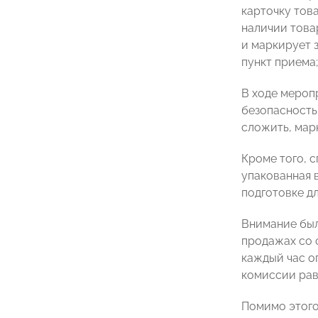
карточку тов
наличии това
и маркирует з
пункт приема
В ходе мероп
безопасность
сложить, мар
Кроме того, 
упакованная 
подготовке дл
Внимание был
продажах со с
каждый час о
комиссии рав
Помимо этого