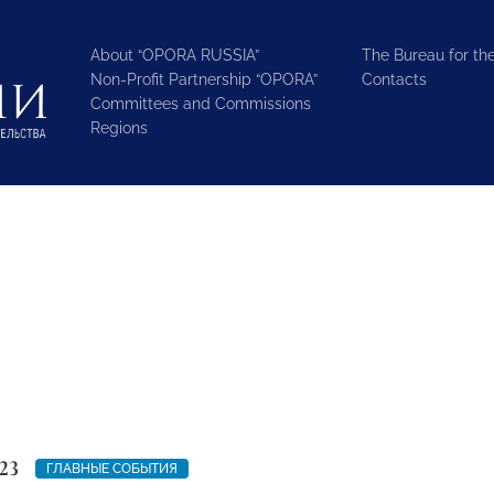
About “OPORA RUSSIA”
The Bureau for the
Non-Profit Partnership “OPORA”
Contacts
Committees and Commissions
Regions
23
ГЛАВНЫЕ СОБЫТИЯ