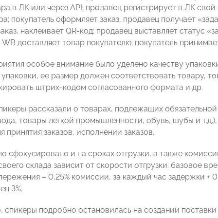
ара в ЛК или через API; продавец регистрирует в ЛК сво
ра; покупатель оформляет заказ, продавец получает «зад
аказ, наклеивает QR-код; продавец выставляет статус «з
; WB доставляет товар покупателю; покупатель принимае
риятия особое внимание было уделено качеству упаковки
 упаковки, ее размер должен соответствовать товару, т
кировать штрих-кодом согласованного формата и др.
спикеры рассказали о товарах, подлежащих обязательной
вода, товары легкой промышленности, обувь, шубы и т.д.
я принятия заказов, исполнении заказов.
о сфокусировано и на сроках отгрузки, а также комисси
воего склада зависит от скорости отгрузки: базовое врем
пережения – 0,25% комиссии, за каждый час задержки + 
ен 3%.
, спикеры подробно остановилась на создании поставки 