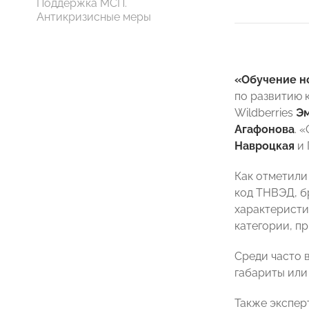
Поддержка МСП.
Антикризисные меры
«Обучение н
по развитию к
Wildberries
Э
Агафонова
. 
Навроцкая
и
Как отметили
код ТНВЭД, б
характеристи
категории, п
Среди часто 
габариты или
Также экспер