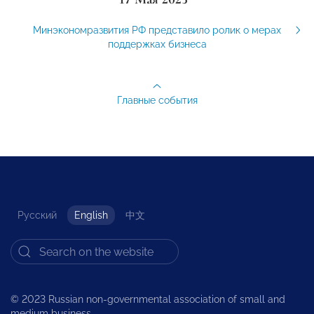
Минэкономразвития РФ представило ролик о мерах
поддержках бизнеса
Главные события
Русский
English
中文
© 2023 Russian non-governmental association of small and
medium business