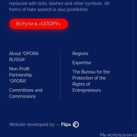
replaced with dots, dashes and other symbols. All
forms of hate speech is also prohibited.
Вступи в «ОПОРУ»
About “OPORA
Regions
RUSSIA”
Expertise
Non-Profit
The Bureau for the
Partnership
Protection of the
“OPORA”
Rights of
Committees and
Entrepreneurs
Commissions
Website developed by —
Flips
Мы используем co