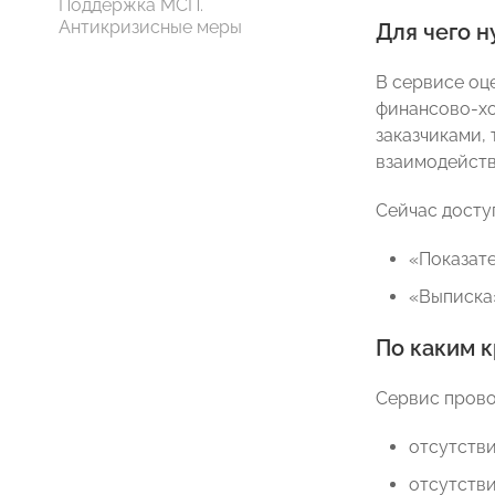
Поддержка МСП.
Антикризисные меры
Для чего 
В сервисе оц
финансово-хо
заказчиками,
взаимодейств
Сейчас досту
«Показате
«Выписка»
По каким 
Сервис прово
отсутстви
отсутств