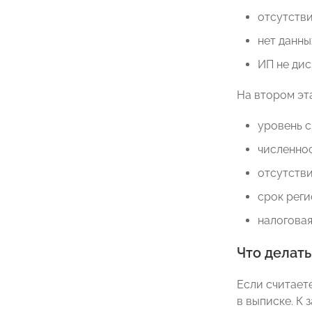
отсутстви
нет данны
ИП не ди
На втором эт
уровень с
численнос
отсутстви
срок реги
налоговая
Что делать
Если считает
в выписке. К