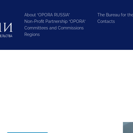
About “OPORA RUSSIA”
The Bureau for the
Non-Profit Partnership “OPORA”
Contacts
Committees and Commissions
Regions