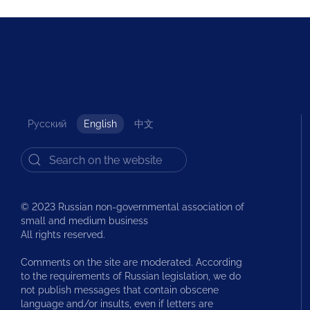
Русский
English
中文
© 2023 Russian non-governmental association of
small and medium business
All rights reserved.
Comments on the site are moderated. According
to the requirements of Russian legislation, we do
not publish messages that contain obscene
language and/or insults, even if letters are