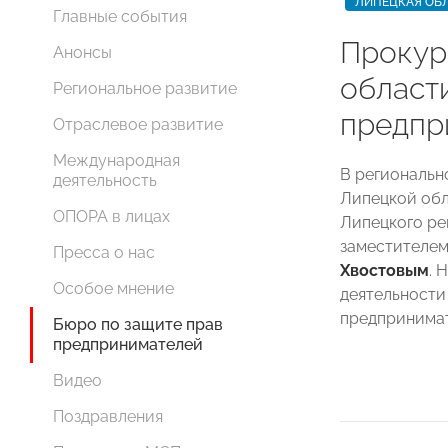
ЛИПЕЦКАЯ ОБ
Главные события
Прокур
Анонсы
област
Региональное развитие
предпр
Отраслевое развитие
Международная
В региональ
деятельность
Липецкой обл
ОПОРА в лицах
Липецкого р
заместителе
Пресса о нас
Хвостовым
. 
Особое мнение
деятельности
предпринимат
Бюро по защите прав
предпринимателей
Видео
Поздравления