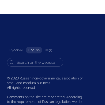
Русский
English
中文
© 2023 Russian non-governmental association of
small and medium business
All rights reserved.
Comments on the site are moderated. According
to the requirements of Russian legislation, we do