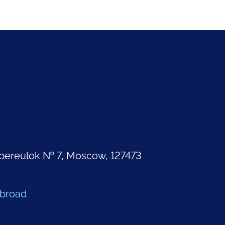
pereulok № 7, Moscow, 127473
Abroad