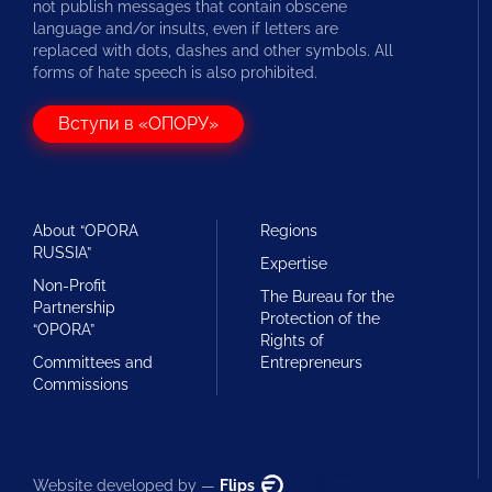
not publish messages that contain obscene
language and/or insults, even if letters are
replaced with dots, dashes and other symbols. All
forms of hate speech is also prohibited.
Вступи в «ОПОРУ»
About “OPORA
Regions
RUSSIA”
Expertise
Non-Profit
The Bureau for the
Partnership
Protection of the
“OPORA”
Rights of
Committees and
Entrepreneurs
Commissions
Website developed by —
Flips