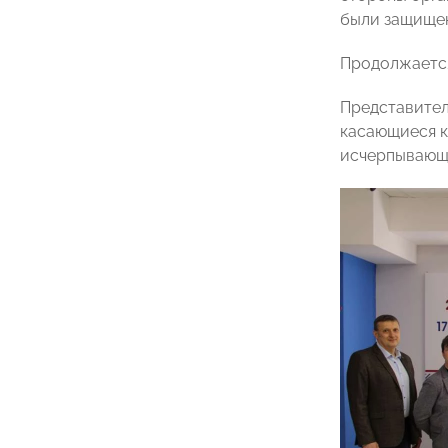
были защищен
Продолжается
Представите
касающиеся к
исчерпывающ