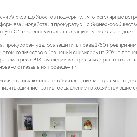
речи Александр Хвостов подчеркнул, что регулярные вст
форм взаимодействия прокуратуры с бизнес-сообщество
твует Общественный совет по защите малого и среднего 
а, прокурорам удалось защитить права 1750 предпринимат
и этом количество обращений снизилось на 20%, а процен
рассмотрела 598 заявлений контрольных органов о согл
новано отказав в их проведении.
лось, что исключение необоснованных контрольно-надзо
снизить административное давление на хозяйствующие с