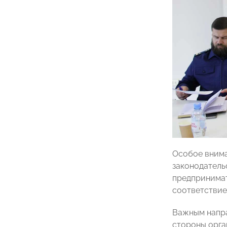
Особое внима
законодатель
предпринимат
соответствие
Важным напра
стороны орга