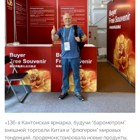
«136-я Кантонская ярмарка, будучи “барометром”
внешней торговли Китая и “флюгером” мировых
тенденций, продемонстрировала новые продукты,